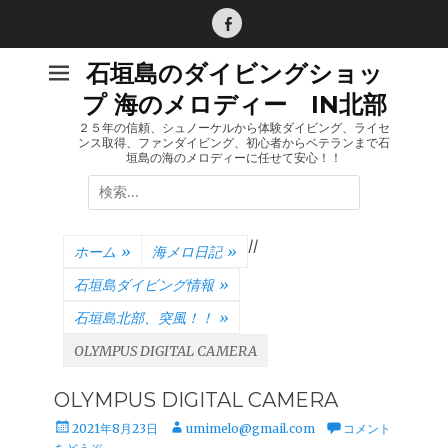
コ
ン
Facebook
テ
石垣島のダイビングショッ
ン
プ 海のメロディー IN北部
ツ
へ
２５年の信頼、シュノーケルから体験ダイビング、ライセ
ンス取得、ファンダイビング、初心者からベテランまで石
ス
垣島の海のメロディーに任せて安心！！
キ
検
ッ
索:
プ
/
/
ホーム
»
海メロ日記
»
石垣島ダイビング情報
»
石垣島北部、突風！！
»
OLYMPUS DIGITAL CAMERA
OLYMPUS DIGITAL CAMERA
投
投
2021年8月23日
umimelo@gmail.com
コメント
稿
稿