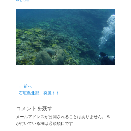
をどうぞ
日
者
投
← 前へ
前
石垣島北部、突風！！
稿
の
ナ
投
コメントを残す
ビ
稿:
ゲ
メールアドレスが公開されることはありません。
※
が付いている欄は必須項目です
ー