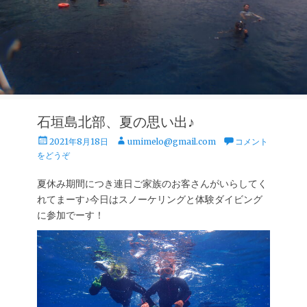
石垣島北部、夏の思い出♪
投
投
2021年8月18日
umimelo@gmail.com
コメント
稿
稿
をどうぞ
日
者
夏休み期間につき連日ご家族のお客さんがいらしてく
れてまーす♪今日はスノーケリングと体験ダイビング
に参加でーす！