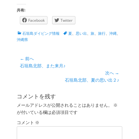
共有:
Facebook
Twitter
カ
タ
石垣島ダイビング情報
夏
、
思い出
、
旅
、
旅行
、
沖縄
、
テ
グ
沖縄県
ゴ
リ
ー
投
← 前へ
前
石垣島北部、また来月♪
稿
の
次へ →
ナ
投
次
石垣島北部、夏の思い出２♪
ビ
稿:
の
ゲ
投
コメントを残す
ー
稿:
メールアドレスが公開されることはありません。
※
シ
が付いている欄は必須項目です
ョ
コメント
ン
※