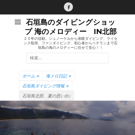
コ
ン
Facebook
テ
石垣島のダイビングショッ
ン
プ 海のメロディー IN北部
ツ
へ
２５年の信頼、シュノーケルから体験ダイビング、ライセ
ンス取得、ファンダイビング、初心者からベテランまで石
ス
垣島の海のメロディーに任せて安心！！
キ
検
ッ
索:
プ
ホーム
»
海メロ日記
»
石垣島ダイビング情報
»
石垣島北部、夏の思い出♪