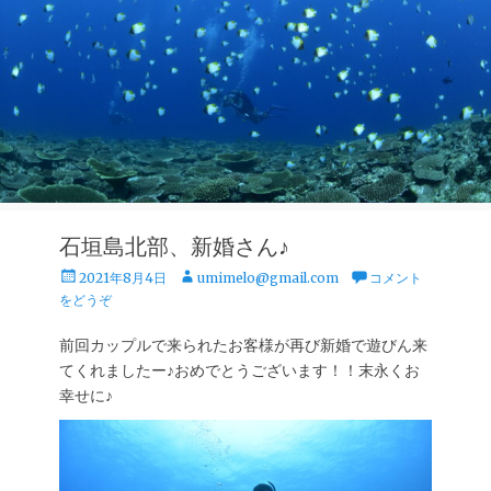
石垣島北部、新婚さん♪
投
投
2021年8月4日
umimelo@gmail.com
コメント
稿
稿
をどうぞ
日
者
前回カップルで来られたお客様が再び新婚で遊びん来
てくれましたー♪おめでとうございます！！末永くお
幸せに♪