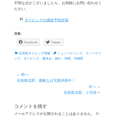
不明な点がございましたら、お気軽にお問い合わせく
ださい。
ダイビングの感染予防対策
共有:
Facebook
Twitter
カ
タ
石垣島ダイビング情報
シュノーケリング
、
スノーケリ
テ
グ
ング
、
ダイビング
、
夏休み
、
旅行
、
沖縄
、
沖縄県
ゴ
リ
ー
投
← 前へ
前
石垣島北部、素敵なお写真拝借中！
稿
の
次へ →
ナ
投
次
石垣島北部、２日目ー
ビ
稿:
の
ゲ
投
コメントを残す
ー
稿:
メールアドレスが公開されることはありません。
※
シ