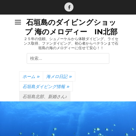
コ
ン
Facebook
テ
石垣島のダイビングショッ
ン
プ 海のメロディー IN北部
ツ
へ
２５年の信頼、シュノーケルから体験ダイビング、ライセ
ンス取得、ファンダイビング、初心者からベテランまで石
ス
垣島の海のメロディーに任せて安心！！
キ
検
ッ
索:
プ
ホーム
»
海メロ日記
»
石垣島ダイビング情報
»
石垣島北部、新婚さん♪