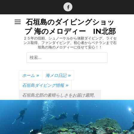
コ
ン
Facebook
テ
石垣島のダイビングショッ
ン
プ 海のメロディー IN北部
ツ
へ
２５年の信頼、シュノーケルから体験ダイビング、ライセ
ンス取得、ファンダイビング、初心者からベテランまで石
ス
垣島の海のメロディーに任せて安心！！
キ
検
ッ
索:
プ
ホーム
»
海メロ日記
»
石垣島ダイビング情報
»
石垣島北部の素晴らしさをお届け週間。