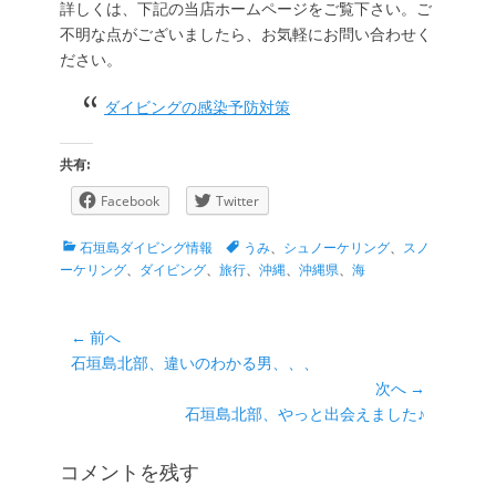
詳しくは、下記の当店ホームページをご覧下さい。ご
不明な点がございましたら、お気軽にお問い合わせく
ださい。
ダイビングの感染予防対策
共有:
Facebook
Twitter
カ
タ
石垣島ダイビング情報
うみ
、
シュノーケリング
、
スノ
テ
グ
ーケリング
、
ダイビング
、
旅行
、
沖縄
、
沖縄県
、
海
ゴ
リ
ー
投
← 前へ
前
石垣島北部、違いのわかる男、、、
稿
の
次へ →
ナ
投
次
石垣島北部、やっと出会えました♪
ビ
稿:
の
ゲ
投
コメントを残す
ー
稿: