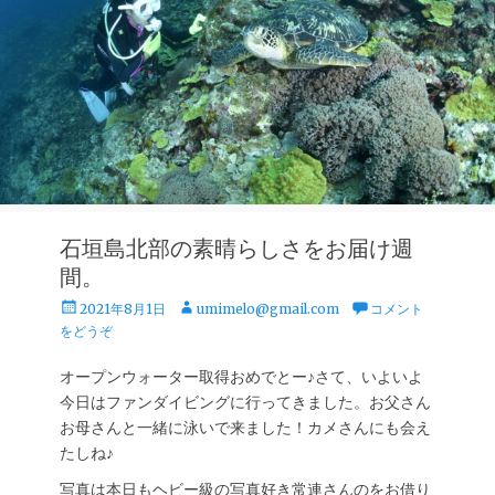
石垣島北部の素晴らしさをお届け週
間。
投
投
2021年8月1日
umimelo@gmail.com
コメント
稿
稿
をどうぞ
日
者
オープンウォーター取得おめでとー♪さて、いよいよ
今日はファンダイビングに行ってきました。お父さん
お母さんと一緒に泳いで来ました！カメさんにも会え
たしね♪
写真は本日もヘビー級の写真好き常連さんのをお借り