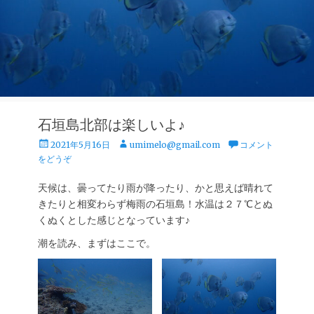
石垣島北部は楽しいよ♪
投
投
2021年5月16日
umimelo@gmail.com
コメント
稿
稿
をどうぞ
日
者
天候は、曇ってたり雨が降ったり、かと思えば晴れて
きたりと相変わらず梅雨の石垣島！水温は２７℃とぬ
くぬくとした感じとなっています♪
潮を読み、まずはここで。