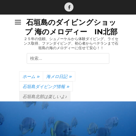
コ
ン
Facebook
テ
石垣島のダイビングショッ
ン
プ 海のメロディー IN北部
ツ
へ
２５年の信頼、シュノーケルから体験ダイビング、ライセ
ンス取得、ファンダイビング、初心者からベテランまで石
ス
垣島の海のメロディーに任せて安心！！
キ
検
ッ
索:
プ
ホーム
»
海メロ日記
»
石垣島ダイビング情報
»
石垣島北部は楽しいよ♪