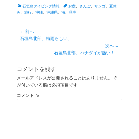
カ
タ
石垣島ダイビング情報
お盆
、
さんご
、
サンゴ
、
夏休
テ
グ
み
、
旅行
、
沖縄
、
沖縄県
、
海
、
珊瑚
ゴ
リ
ー
投
← 前へ
前
石垣島北部、梅雨らしい、
稿
の
次へ →
ナ
投
次
石垣島北部、ハナダイが熱い！！
ビ
稿:
の
ゲ
投
コメントを残す
ー
稿:
メールアドレスが公開されることはありません。
※
シ
が付いている欄は必須項目です
ョ
コメント
ン
※