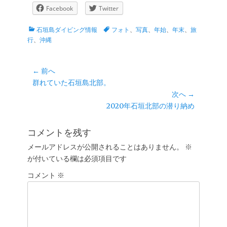
Facebook
Twitter
カ
タ
石垣島ダイビング情報
フォト
、
写真
、
年始
、
年末
、
旅
テ
グ
行
、
沖縄
ゴ
リ
ー
投
← 前へ
前
群れていた石垣島北部。
稿
の
次へ →
ナ
投
次
2020年石垣北部の潜り納め
ビ
稿:
の
ゲ
投
コメントを残す
ー
稿:
メールアドレスが公開されることはありません。
※
シ
が付いている欄は必須項目です
ョ
コメント
ン
※