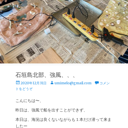
石垣島北部、強風、、、
投
投
2020年12月31日
umimelo@gmail.com
コメン
稿
稿
トをどうぞ
日
者
こんにちは〜、
昨日は、強風で船を出すことができず、
本日は、海況は良くないながらも１本だけ潜って来ま
したー