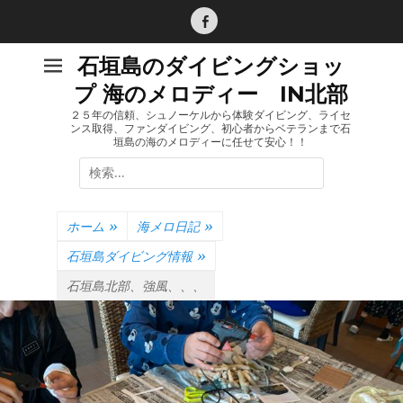
コ
ン
Facebook
テ
石垣島のダイビングショッ
ン
プ 海のメロディー IN北部
ツ
へ
２５年の信頼、シュノーケルから体験ダイビング、ライセ
ンス取得、ファンダイビング、初心者からベテランまで石
ス
垣島の海のメロディーに任せて安心！！
キ
検
ッ
索:
プ
ホーム
»
海メロ日記
»
石垣島ダイビング情報
»
石垣島北部、強風、、、