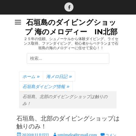
コ
ン
Facebook
テ
石垣島のダイビングショッ
ン
プ 海のメロディー IN北部
ツ
へ
２５年の信頼、シュノーケルから体験ダイビング、ライセ
ンス取得、ファンダイビング、初心者からベテランまで石
ス
垣島の海のメロディーに任せて安心！！
キ
検
ッ
索:
プ
ホーム
»
海メロ日記
»
石垣島ダイビング情報
»
石垣島、北部のダイビングショップは触りの
み！
石垣島、北部のダイビングショップは
触りのみ！
投
投
2020年11月17日
umimelo@gmail.com
コメン