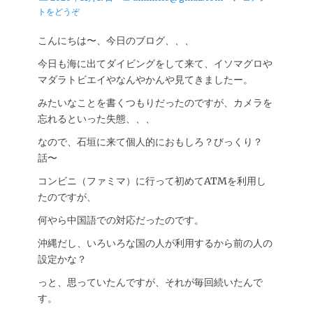
稿
稿
トをどうぞ
日
者
こんにちは〜、今日のブログ、、、
今日も海に出てダイビングをして来て、イソマグロや
マダラトビエイやなんやかんや見てきましたー。
みたいなことを書くつもりだったのですが、カメラを
忘れるといった失態、、、
なので、石垣に来て個人的におもしろ？びっくり？
話〜
コンビニ（ファミマ）に行って初めてATMを利用し
たのですが、
何やら中国語での対応だったのです。
沖縄だし、いろいろな国の人が利用するから前の人の
設定かな？
っと、思っていたんですが、それが毎回続いたんで
す。