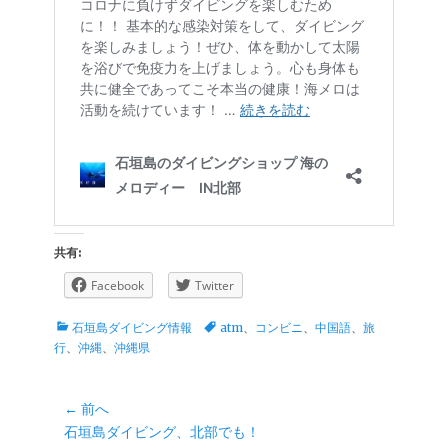
共有:
Facebook
Twitter
カ
タ
石垣島ダイビング情報
atm
、
コンビニ
、
中国語
、
旅
テ
グ
行
、
沖縄
、
沖縄県
ゴ
リ
ー
投
← 前へ
前
石垣島ダイビング、北部でも！
稿