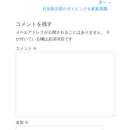
の
次へ →
ナ
投
次
石垣島北部のダイビング＆家庭菜園。
ビ
稿:
の
ゲ
投
コメントを残す
ー
稿:
メールアドレスが公開されることはありません。
※
シ
が付いている欄は必須項目です
ョ
コメント
ン
※
名前
※