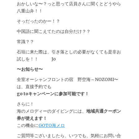
おかしいな〜？っと思って店員さんに聞くとどうやら
八重山弁！！
そっだったのかー！？
中国語に聞こえてたのは自分だけ？？
常識？？
石垣に来た際は、引き落としの必要がなくても是非お
試しを！！ Jo
〜お知ら
せ〜
全室オーシャンフロントの宿 野空海～NOZOMI〜
は、直接予約でも
go toキャンペーンに参加可能です！
さらに！
海のメロディーのダイビングには、
地域共通クーポン
券が使えます！
この機会に
GOTO海メロ
ご質問等ございましたら、いつでも、気軽にお問い合