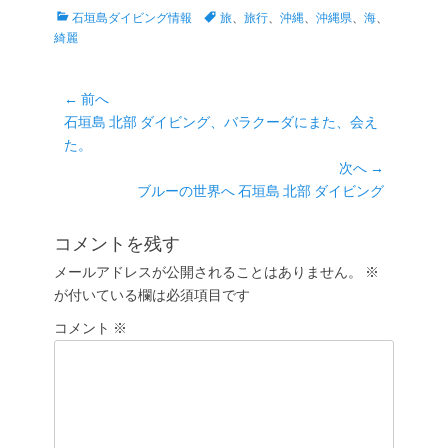
カ
タ
石垣島ダイビング情報
旅
、
旅行
、
沖縄
、
沖縄県
、
海
、
テ
グ
綺麗
ゴ
リ
ー
投
← 前へ
前
石垣島 北部 ダイビング、バラクーダにまた、会え
稿
の
た。
ナ
投
次へ →
ビ
稿:
次
ブルーの世界へ 石垣島 北部 ダイビング
ゲ
の
ー
投
コメントを残す
シ
稿:
メールアドレスが公開されることはありません。
※
ョ
が付いている欄は必須項目です
ン
コメント
※