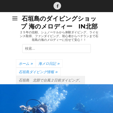
コ
ン
Facebook
テ
石垣島のダイビングショッ
ン
プ 海のメロディー IN北部
ツ
へ
２５年の信頼、シュノーケルから体験ダイビング、ライセ
ンス取得、ファンダイビング、初心者からベテランまで石
ス
垣島の海のメロディーに任せて安心！！
キ
検
ッ
索:
プ
ホーム
»
海メロ日記
»
石垣島ダイビング情報
»
石垣島 北部で台風２日前ダイビング。