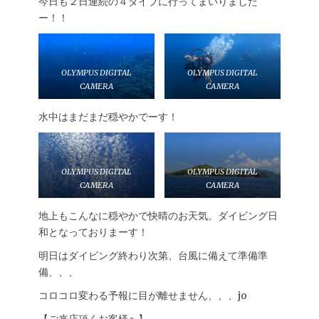
今日も２日連続の４ダイブに行ってまいりました
ー！！
OLYMPUS DIGITAL
OLYMPUS DIGITAL
CAMERA
CAMERA
水中はまだまだ穏やかでーす！
OLYMPUS DIGITAL
OLYMPUS DIGITAL
CAMERA
CAMERA
地上もこんなに穏やかで快晴のお天気。ダイビング日
和となっておりまーす！
明日はダイビング終わり次第、台風に備えて準備準
備、、、
コロコロ変わる予報に目が離せません、、、jo
【ご来店頂くお客様へ】