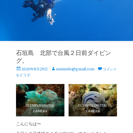
石垣島 北部で台風２日前ダイビン
グ。
投
投
2020年8月29日
umimelo@gmail.com
コメント
稿
稿
をどうぞ
日
者
OLYMPUS DIGITAL
OLYMPUS DIGITAL
CAMERA
CAMERA
こんにちは〜