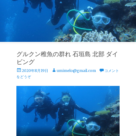
グルクン稚魚の群れ 石垣島 北部 ダイ
ビング
投
投
2020年8月19日
umimelo@gmail.com
コメント
稿
稿
をどうぞ
日
者