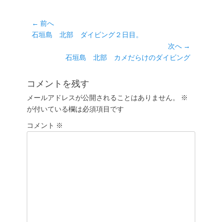
ゴ
リ
ー
投
← 前へ
前
石垣島 北部 ダイビング２日目。
稿
の
次へ →
ナ
投
次
石垣島 北部 カメだらけのダイビング
ビ
稿:
の
ゲ
投
コメントを残す
ー
稿:
メールアドレスが公開されることはありません。
※
シ
が付いている欄は必須項目です
ョ
コメント
ン
※