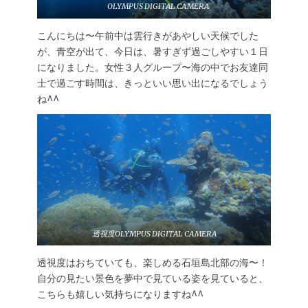
OLYMPUS DIGITAL CAMERA
こんにちは〜午前中は雲行きがあやしい天候でした
が、青空が出て、今日は、暑すぎず過ごしやすい１日
になりました。女性３人グループ〜海の中でお友達同
士で過ごす時間は、きっといい思い出になるでしょう
ね^^
透視度OLYMPUS DIGITAL CAMERA
透視度はおちていても、楽しめる石垣島北部の海〜！
自分の見たい景色を夢中で見ている姿を見ていると、
こちらも嬉しい気持ちになりますね^^