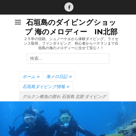
コ
ン
Facebook
テ
石垣島のダイビングショッ
ン
プ 海のメロディー IN北部
ツ
へ
２５年の信頼、シュノーケルから体験ダイビング、ライセ
ンス取得、ファンダイビング、初心者からベテランまで石
ス
垣島の海のメロディーに任せて安心！！
キ
検
ッ
索:
プ
ホーム
»
海メロ日記
»
石垣島ダイビング情報
»
グルクン稚魚の群れ 石垣島 北部 ダイビング