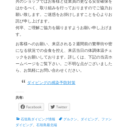
共のショップではお客様と従業員の更なる安全確保を
はかるべく、取り組みを行っておりますのでご協力お
願い致します。ご迷惑をお掛けしますことを心よりお
詫び申し上げます。
何卒、ご理解ご協力を賜りますようお願い申し上げま
す。
お客様へのお願い、来店される２週間前の繁華街や密
になる状況での会食を控え、来店当日の体調体温チェ
ックをお願いしております。詳しくは、下記の当店ホ
ームページをご覧下さい。ご不明な点がございました
ら、お気軽にお問い合わせください。
ダイビングの感染予防対策
共有:
Facebook
Twitter
カ
タ
石垣島ダイビング情報
グルクン
、
ダイビング
、
ファン
テ
グ
ダイビング
、
石垣島最北端