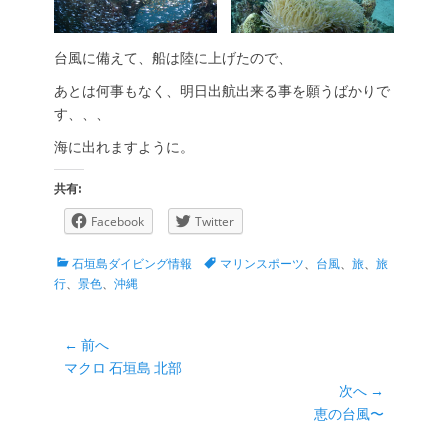
台風に備えて、船は陸に上げたので、
あとは何事もなく、明日出航出来る事を願うばかりで
す、、、
海に出れますように。
共有:
Facebook
Twitter
カ
タ
石垣島ダイビング情報
マリンスポーツ
、
台風
、
旅
、
旅
テ
グ
行
、
景色
、
沖縄
ゴ
リ
ー
投
← 前へ
前
マクロ 石垣島 北部
稿
の
次へ →
ナ
投
次
恵の台風〜
ビ
稿:
の