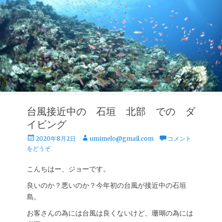
台風接近中の 石垣 北部 での ダ
イビング
投
投
2020年8月2日
umimelo@gmail.com
コメント
稿
稿
をどうぞ
日
者
こんちはー、ジョーです。
良いのか？悪いのか？今年初の台風が接近中の石垣
島。
お客さんの為には台風は良くないけど、珊瑚の為には