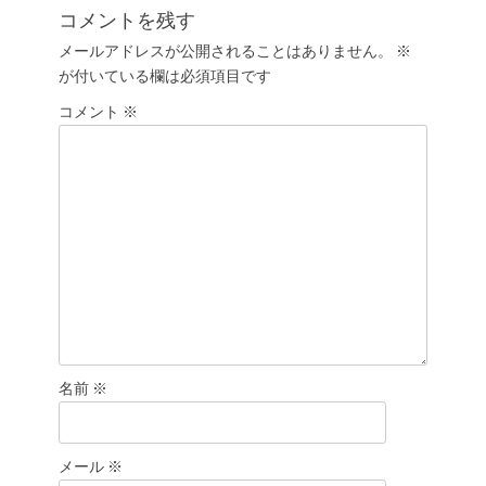
ゲ
投
コメントを残す
ー
稿:
メールアドレスが公開されることはありません。
※
シ
が付いている欄は必須項目です
ョ
コメント
ン
※
名前
※
メール
※