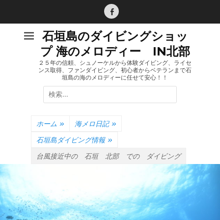
コ
ン
Facebook
テ
石垣島のダイビングショッ
ン
プ 海のメロディー IN北部
ツ
へ
２５年の信頼、シュノーケルから体験ダイビング、ライセ
ンス取得、ファンダイビング、初心者からベテランまで石
ス
垣島の海のメロディーに任せて安心！！
キ
検
ッ
索:
プ
ホーム
»
海メロ日記
»
石垣島ダイビング情報
»
台風接近中の 石垣 北部 での ダイビング