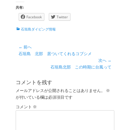
共有:
Facebook
Twitter
カ
石垣島ダイビング情報
テ
ゴ
リ
投
← 前へ
ー
前
石垣島 北部 居ついてくれるコブシメ
稿
の
次へ →
ナ
投
次
石垣島北部 この時期に台風って
ビ
稿:
の
ゲ
投
コメントを残す
ー
稿:
メールアドレスが公開されることはありません。
※
シ
が付いている欄は必須項目です
ョ
コメント
ン
※