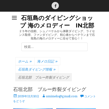
コ
ン
Facebook
テ
石垣島のダイビングショッ
ン
プ 海のメロディー IN北部
ツ
へ
２５年の信頼、シュノーケルから体験ダイビング、ライセ
ンス取得、ファンダイビング、初心者からベテランまで石
ス
垣島の海のメロディーに任せて安心！！
キ
検
ッ
索:
プ
ホーム
»
海メロ日記
»
石垣島ダイビング情報
»
石垣北部 ブルー炸裂ダイビング
石垣北部 ブルー炸裂ダイビング
投
投
2019年11月10日
umimelo@gmail.com
コメント
稿
稿
をどうぞ
日
者