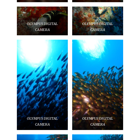
OLYMPUS DIGITAL
OLYMPUS DIGITAL
CAMERA
CAMERA
OLYMPUS DIGITAL
OLYMPUS DIGITAL
CAMERA
CAMERA