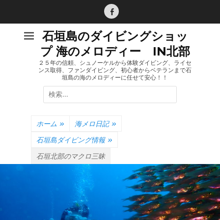
コ
ン
Facebook
テ
石垣島のダイビングショッ
ン
プ 海のメロディー IN北部
ツ
へ
２５年の信頼、シュノーケルから体験ダイビング、ライセ
ンス取得、ファンダイビング、初心者からベテランまで石
ス
垣島の海のメロディーに任せて安心！！
キ
検
ッ
索:
プ
ホーム
»
海メロ日記
»
石垣島ダイビング情報
»
石垣北部のマクロ三昧