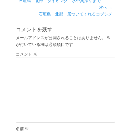
前
石垣島 北部 ダイビング 水中奥深くまで
稿
の
次へ →
ナ
投
次
石垣島 北部 居ついてくれるコブシメ
ビ
稿:
の
ゲ
投
コメントを残す
ー
稿:
メールアドレスが公開されることはありません。
※
シ
が付いている欄は必須項目です
ョ
コメント
ン
※
名前
※