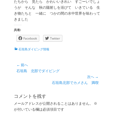
たちから 見たら かわいいきれい すごーいでしょ
うが そんな 秋の陽射しを浴びて いきている 生
き物たちと 一緒に つかの間の水中世界を味わって
きました
共有:
Facebook
Twitter
カ
石垣島ダイビング情報
テ
ゴ
リ
投
← 前へ
ー
前
石垣島 北部でダイビング
稿
の
次へ →
ナ
投
次
石垣島北部でカメさん 満喫
ビ
稿:
の
ゲ
投
コメントを残す
ー
稿:
メールアドレスが公開されることはありません。
※
シ
が付いている欄は必須項目です
ョ