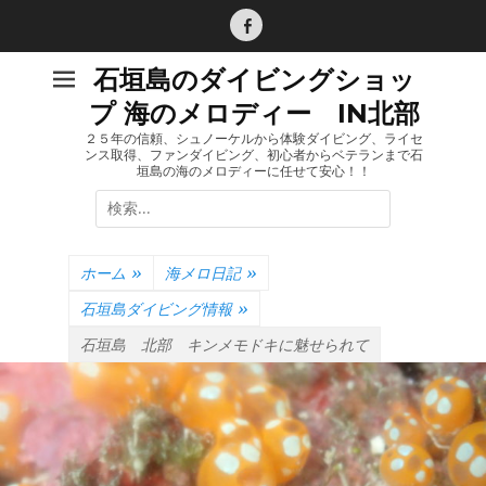
コ
ン
Facebook
テ
石垣島のダイビングショッ
ン
プ 海のメロディー IN北部
ツ
へ
２５年の信頼、シュノーケルから体験ダイビング、ライセ
ンス取得、ファンダイビング、初心者からベテランまで石
ス
垣島の海のメロディーに任せて安心！！
キ
検
ッ
索:
プ
ホーム
»
海メロ日記
»
石垣島ダイビング情報
»
石垣島 北部 キンメモドキに魅せられて