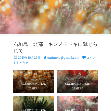
石垣島 北部 キンメモドキに魅せら
れて
投
投
2019年10月25日
umimelo@gmail.com
コメン
稿
稿
トをどうぞ
日
者
OLYMPUS DIGITAL
OLYMPUS DIGITAL
CAMERA
CAMERA
OLYMPUS DIGITAL
OLYMPUS DIGITAL