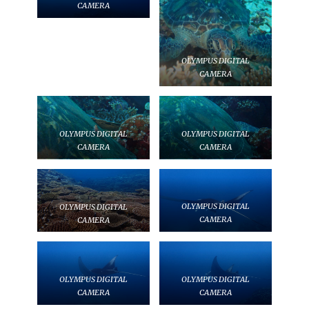
CAMERA
OLYMPUS DIGITAL
CAMERA
OLYMPUS DIGITAL
OLYMPUS DIGITAL
CAMERA
CAMERA
OLYMPUS DIGITAL
OLYMPUS DIGITAL
CAMERA
CAMERA
OLYMPUS DIGITAL
OLYMPUS DIGITAL
CAMERA
CAMERA