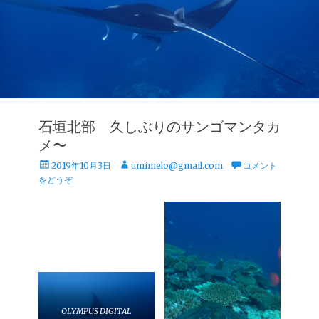
石垣北部 久しぶりのサンゴマンタカ
メ〜
投
投
2019年10月3日
umimelo@gmail.com
コメント
稿
稿
をどうぞ
日
者
OLYMPUS DIGITAL