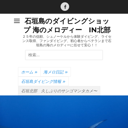
コ
ン
Facebook
テ
石垣島のダイビングショッ
ン
プ 海のメロディー IN北部
ツ
へ
２５年の信頼、シュノーケルから体験ダイビング、ライセ
ンス取得、ファンダイビング、初心者からベテランまで石
ス
垣島の海のメロディーに任せて安心！！
キ
検
ッ
索:
プ
ホーム
»
海メロ日記
»
石垣島ダイビング情報
»
石垣北部 久しぶりのサンゴマンタカメ〜