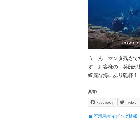
OLYMPUS
うーん マンタ残念で
す お客様の 笑顔が
綺麗な海にあり乾杯！
共有:
Facebook
Twitter
カ
石垣島ダイビング情報
テ
ゴ
リ