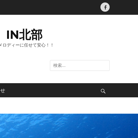
Facebook
IN北部
メロディーに任せて安心！！
検
索:
わせ
検
索