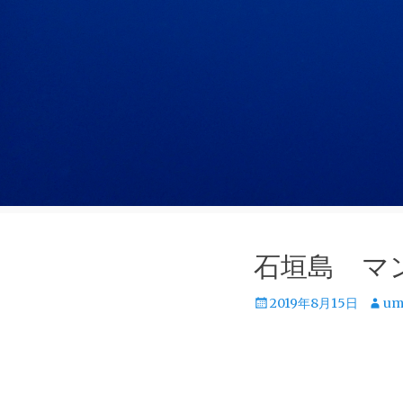
石垣島 マ
投
投
2019年8月15日
um
稿
稿
日
者