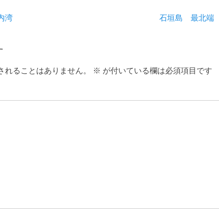
次
内湾
石垣島 最北端
の
投
す
稿:
されることはありません。
※
が付いている欄は必須項目です