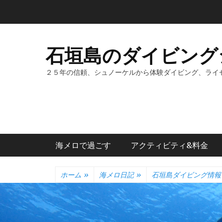
コ
ン
テ
ン
石垣島のダイビング
ツ
へ
２５年の信頼、シュノーケルから体験ダイビング、ライ
ス
キ
ッ
プ
メインメニュー
海メロで過ごす
アクティビティ&料金
ホーム
»
海メロ日記
»
石垣島ダイビング情報