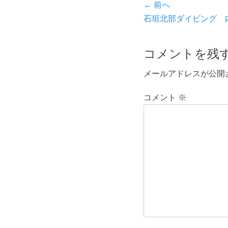
投
← 前へ
ー
前
石垣北部ダイビング 
稿
の
ナ
投
コメントを残
ビ
稿:
メールアドレスが公開
ゲ
ー
コメント
※
シ
ョ
ン