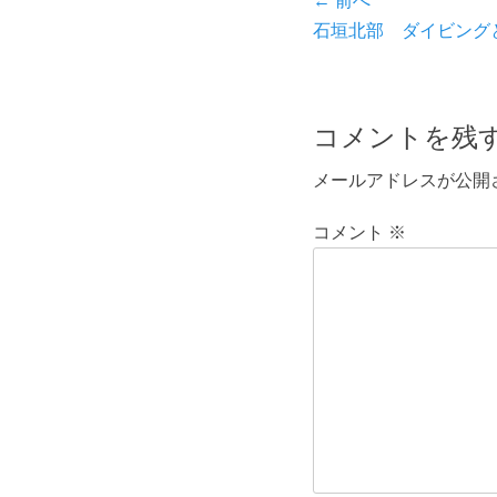
投
← 前へ
ー
前
石垣北部 ダイビング
稿
の
ナ
投
ビ
稿:
コメントを残
ゲ
メールアドレスが公開
ー
コメント
※
シ
ョ
ン