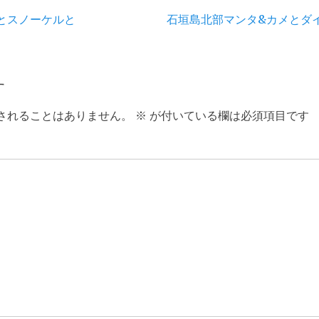
次
とスノーケルと
石垣島北部マンタ&カメとダ
の
投
稿:
す
されることはありません。
※
が付いている欄は必須項目です