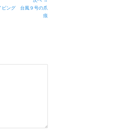
次へ →
イビング 台風９号の爪
痕