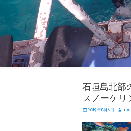
石垣島北部
スノーケリ
投
投
2019年8月4日
umi
稿
稿
日
者