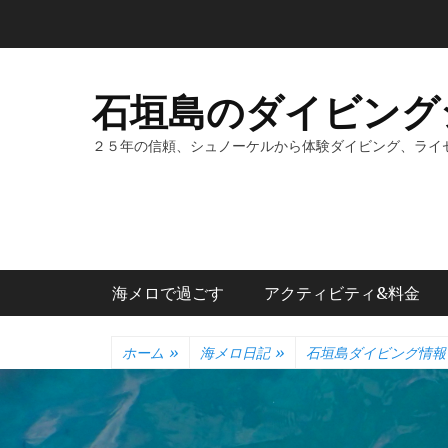
コ
ン
テ
ン
石垣島のダイビング
ツ
へ
２５年の信頼、シュノーケルから体験ダイビング、ライ
ス
キ
ッ
プ
メインメニュー
海メロで過ごす
アクティビティ&料金
ホーム
»
海メロ日記
»
石垣島ダイビング情報