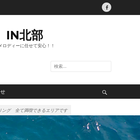
Facebook
IN北部
メロディーに任せて安心！！
検
索:
わせ
検
索
リング 全て満喫できるエリアです