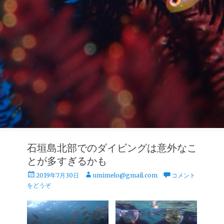
石垣島北部でのダイビングは意外なこ
とが多すぎるかも
投
投
2019年7月30日
umimelo@gmail.com
コメント
稿
稿
をどうぞ
日
者