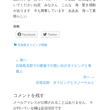
いでくださいね笑 みなさん こんな 海 驚き感動
があります 今も興奮しています あああ 海って素
晴らしい
共有:
Facebook
Twitter
カ
石垣島ダイビング情報
テ
ゴ
リ
投
← 前へ
ー
前
石垣島北部での家族での思い出のダイビングと海
稿
の
遊ぶ
ナ
投
次へ →
ビ
稿:
次
石垣北部 ダイビングとスノーケルと
ゲ
の
ー
投
コメントを残す
シ
稿:
メールアドレスが公開されることはありません。
※
ョ
が付いている欄は必須項目です