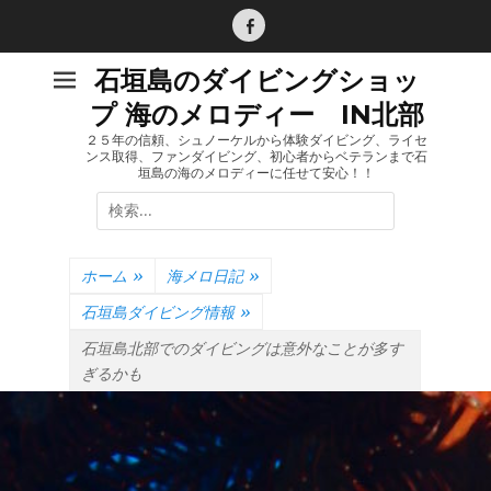
コ
ン
Facebook
テ
石垣島のダイビングショッ
ン
プ 海のメロディー IN北部
ツ
へ
２５年の信頼、シュノーケルから体験ダイビング、ライセ
ンス取得、ファンダイビング、初心者からベテランまで石
ス
垣島の海のメロディーに任せて安心！！
キ
検
ッ
索:
プ
ホーム
»
海メロ日記
»
石垣島ダイビング情報
»
石垣島北部でのダイビングは意外なことが多す
ぎるかも