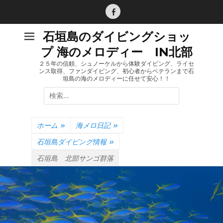
コ
ン
Facebook
テ
石垣島のダイビングショッ
ン
プ 海のメロディー IN北部
ツ
へ
２５年の信頼、シュノーケルから体験ダイビング、ライセ
ンス取得、ファンダイビング、初心者からベテランまで石
ス
垣島の海のメロディーに任せて安心！！
キ
検
ッ
索:
プ
ホーム
»
海メロ日記
»
石垣島ダイビング情報
»
石垣島 北部サンゴ群落