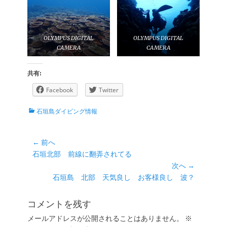
OLYMPUS DIGITAL
OLYMPUS DIGITAL
CAMERA
CAMERA
共有:
Facebook
Twitter
カ
石垣島ダイビング情報
テ
ゴ
リ
投
← 前へ
ー
前
石垣北部 前線に翻弄されてる
稿
の
次へ →
ナ
投
次
石垣島 北部 天気良し お客様良し 波？
ビ
稿:
の
ゲ
投
コメントを残す
ー
稿:
メールアドレスが公開されることはありません。
※
シ