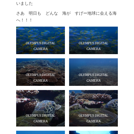
いました
さあ 明日も どんな 海が すげー地球に会える海
へ！！！
OLYMPUS DIGITAL
OLYMPUS DIGITAL
CAMERA
CAMERA
OLYMPUS DIGITAL
OLYMPUS DIGITAL
CAMERA
CAMERA
OLYMPUS DIGITAL
OLYMPUS DIGITAL
CAMERA
CAMERA