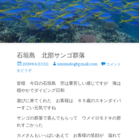
石垣島 北部サンゴ群落
投
投
2019年6月13日
umimelo@gmail.com
コメント
稿
稿
をどうぞ
日
者
皆様 今日の石垣島 空は重苦しい感じですが 海は
穏やかでダイビング日和
遊びに来てくれた お客様は ６５歳のスキンダイバ
ーすごい元気ですね
サンゴの群落で喜んでもらって ウメイロモドキの群
れすごかった
カメさんもいっぱいあえて お客様の笑顔が 溢れて