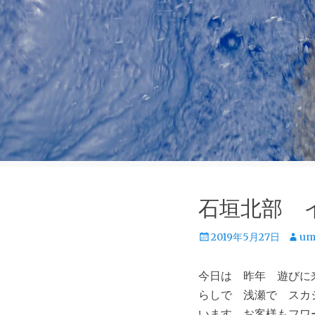
石垣北部 
投
投
2019年5月27日
um
稿
稿
日
者
今日は 昨年 遊びに
らしで 浅瀬で スカ
います お客様もフワ