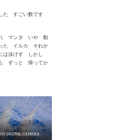
ました すごい数です
れ マンタ いや 動
った イルカ それか
緒には泳げず しかし
も ずっと 帰ってか
US DIGITAL CAMERA