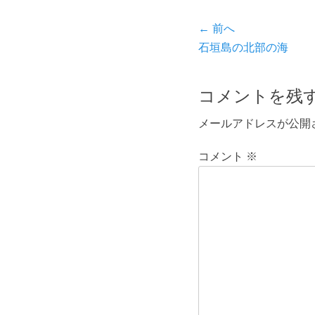
リ
投
← 前へ
ー
前
石垣島の北部の海
稿
の
ナ
投
コメントを残
ビ
稿:
メールアドレスが公開
ゲ
ー
コメント
※
シ
ョ
ン