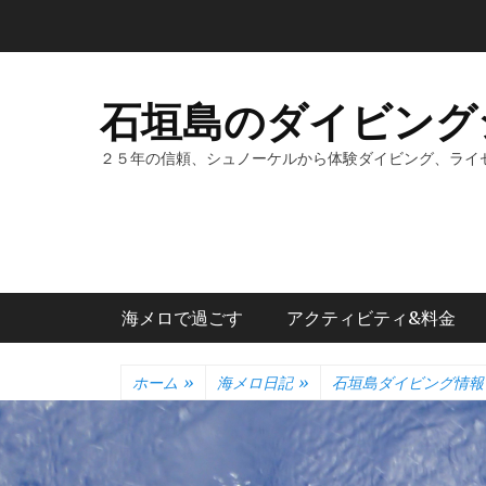
コ
ン
テ
ン
石垣島のダイビング
ツ
へ
２５年の信頼、シュノーケルから体験ダイビング、ライ
ス
キ
ッ
プ
メインメニュー
海メロで過ごす
アクティビティ&料金
ホーム
»
海メロ日記
»
石垣島ダイビング情報