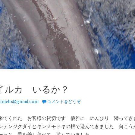
イルカ いるか？
imelo@gmail.com
コメントをどうぞ
来てくれた お客様の貸切です 優雅に のんびり 潜ってき
シテンジクダイとキンメモドキの根で遊んできました 向こ
ーッと 手を差し伸べて 遊んでいました