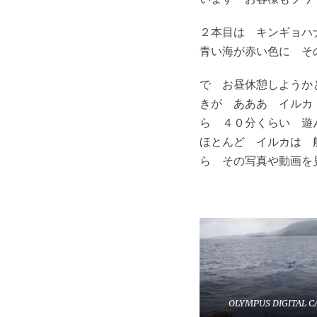
２本目は キンギョハ
青い海が赤い色に そ
で お昼休憩しようか
きが あああ イルカ
ら ４０分くらい 遊
ほとんど イルカは 
ら その写真や動画
OLYMPUS DIGITAL 