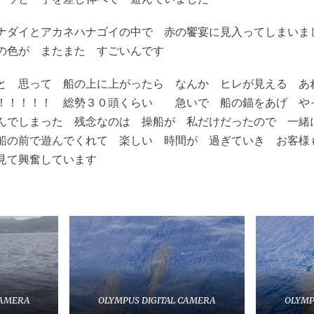
ナダイとアカネハナゴイの中で 赤の饗宴に見入ってしまい
の色が またまた すごいんです
と 思って 船の上に上がったら なんか ヒレが見える あ
！！！！！ 総勢３０頭くらい 急いで 船の錨をあげ や
んでしまった 残念なのは 操船が 私だけだったので 一
船の前で遊んでくれて 楽しい 時間が 過ぎていき お客様
を見て興奮しています
CAMERA
OLYMPUS DIGITAL CAMERA
OLYMP