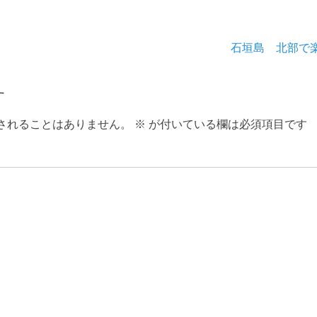
次
石垣島 北部で
の
投
す
稿:
されることはありません。
※
が付いている欄は必須項目です