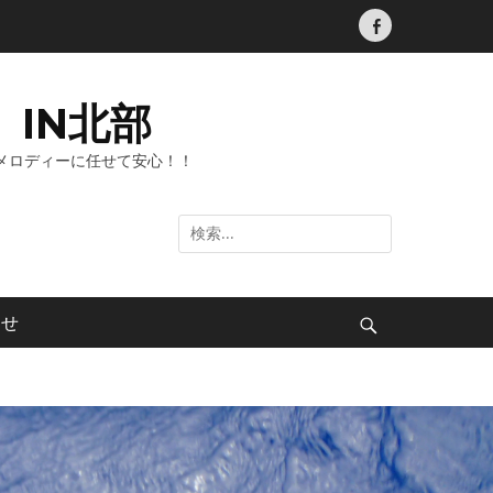
Facebook
IN北部
メロディーに任せて安心！！
検
索:
わせ
検
索