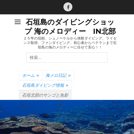
コ
ン
Facebook
テ
石垣島のダイビングショッ
ン
プ 海のメロディー IN北部
ツ
へ
２５年の信頼、シュノーケルから体験ダイビング、ライセ
ンス取得、ファンダイビング、初心者からベテランまで石
ス
垣島の海のメロディーに任せて安心！！
キ
検
ッ
索:
プ
ホーム
»
海メロ日記
»
石垣島ダイビング情報
»
石垣北部のサンゴと魚影