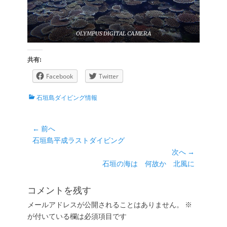
OLYMPUS DIGITAL CAMERA
共有:
Facebook
Twitter
カ
石垣島ダイビング情報
テ
ゴ
リ
投
← 前へ
ー
前
石垣島平成ラストダイビング
稿
の
次へ →
ナ
投
次
石垣の海は 何故か 北風に
ビ
稿:
の
ゲ
投
コメントを残す
ー
稿:
メールアドレスが公開されることはありません。
※
シ
が付いている欄は必須項目です
ョ