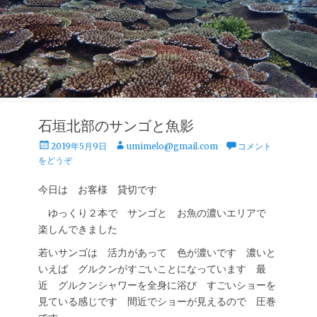
石垣北部のサンゴと魚影
投
投
2019年5月9日
umimelo@gmail.com
コメント
稿
稿
をどうぞ
日
者
今日は お客様 貸切です
ゆっくり２本で サンゴと お魚の濃いエリアで
楽しんできました
若いサンゴは 活力があって 色が濃いです 濃いと
いえば グルクンがすごいことになっています 最
近 グルクンシャワーを全身に浴び すごいショーを
見ている感じです 間近でショーが見えるので 圧巻