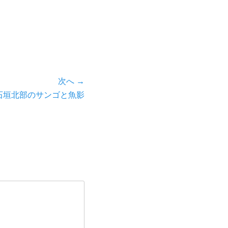
次へ →
石垣北部のサンゴと魚影