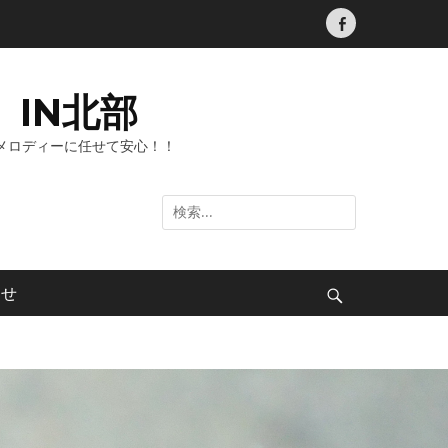
Facebook
IN北部
メロディーに任せて安心！！
検
索:
わせ
検
索