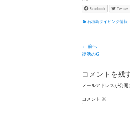
Facebook
Twitter
カ
石垣島ダイビング情報
テ
ゴ
リ
投
← 前へ
ー
前
復活のG
稿
の
ナ
投
コメントを残
ビ
稿:
メールアドレスが公開
ゲ
ー
コメント
※
シ
ョ