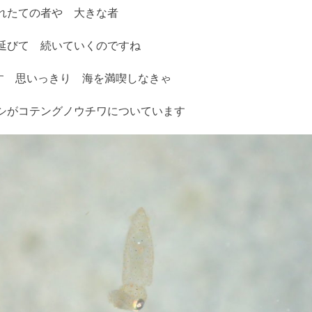
れたての者や 大きな者
き延びて 続いていくのですね
す 思いっきり 海を満喫しなきゃ
シがコテングノウチワについています