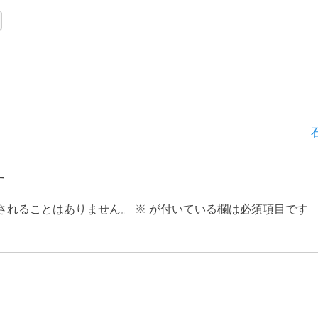
次
の
投
す
稿:
されることはありません。
※
が付いている欄は必須項目です