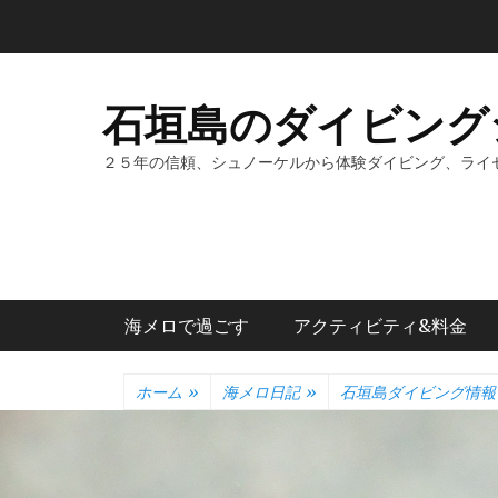
コ
ン
テ
ン
石垣島のダイビング
ツ
へ
２５年の信頼、シュノーケルから体験ダイビング、ライ
ス
キ
ッ
プ
メインメニュー
海メロで過ごす
アクティビティ&料金
ホーム
»
海メロ日記
»
石垣島ダイビング情報