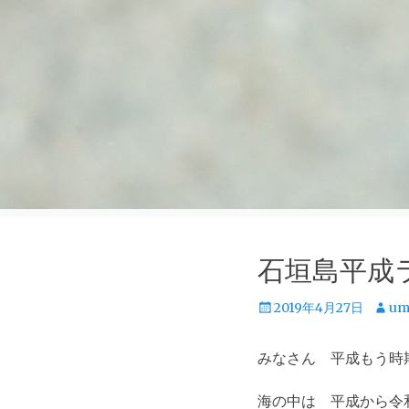
石垣島平
投
投
2019年4月27日
um
稿
稿
日
者
みなさん 平成もう時
海の中は 平成から令