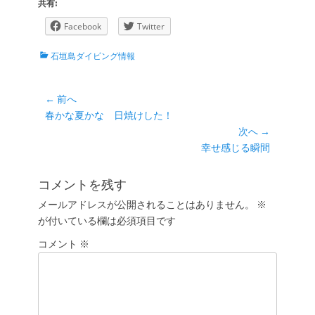
共有:
Facebook
Twitter
カ
石垣島ダイビング情報
テ
ゴ
リ
投
← 前へ
ー
前
春かな夏かな 日焼けした！
稿
の
次へ →
ナ
投
次
幸せ感じる瞬間
ビ
稿:
の
ゲ
投
コメントを残す
ー
稿:
メールアドレスが公開されることはありません。
※
シ
が付いている欄は必須項目です
ョ
コメント
ン
※