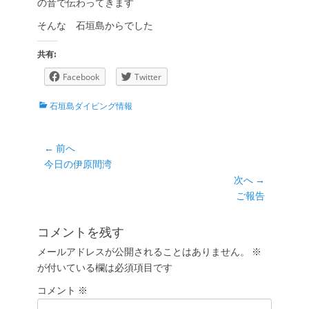
の音で伝わってきます
そんな 石垣島からでした
共有:
Facebook
Twitter
カ
石垣島ダイビング情報
テ
ゴ
リ
投
← 前へ
ー
前
今日の伊原間湾
稿
の
次へ →
ナ
投
次
ご報告
ビ
稿:
の
ゲ
投
コメントを残す
ー
稿:
メールアドレスが公開されることはありません。
※
シ
が付いている欄は必須項目です
ョ
コメント
ン
※