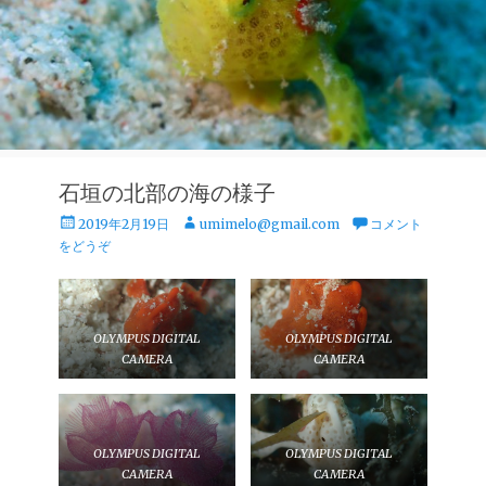
石垣の北部の海の様子
投
投
2019年2月19日
umimelo@gmail.com
コメント
稿
稿
をどうぞ
日
者
OLYMPUS DIGITAL
OLYMPUS DIGITAL
CAMERA
CAMERA
OLYMPUS DIGITAL
OLYMPUS DIGITAL
CAMERA
CAMERA