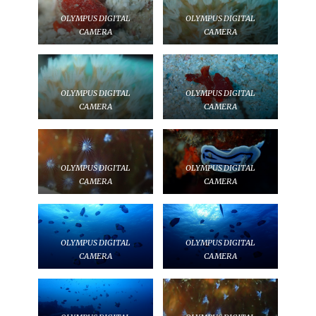
OLYMPUS DIGITAL
OLYMPUS DIGITAL
CAMERA
CAMERA
OLYMPUS DIGITAL
OLYMPUS DIGITAL
CAMERA
CAMERA
OLYMPUS DIGITAL
OLYMPUS DIGITAL
CAMERA
CAMERA
OLYMPUS DIGITAL
OLYMPUS DIGITAL
CAMERA
CAMERA