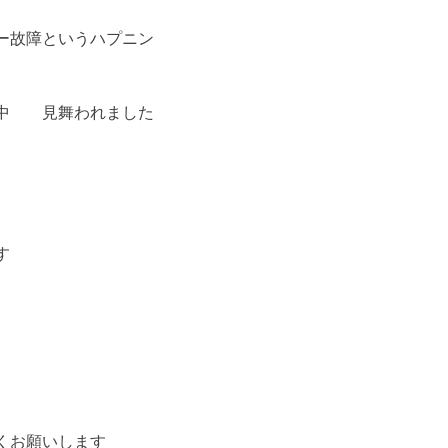
ー故障というハプニン
家中 見舞われました
す
くお願いします