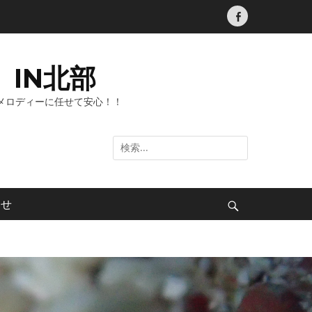
Facebook
IN北部
メロディーに任せて安心！！
検
索:
わせ
検
索