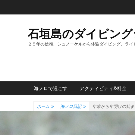
コ
ン
テ
ン
石垣島のダイビング
ツ
へ
２５年の信頼、シュノーケルから体験ダイビング、ライ
ス
キ
ッ
プ
メインメニュー
海メロで過ごす
アクティビティ&料金
ホーム
»
海メロ日記
»
年末から年明けの始ま