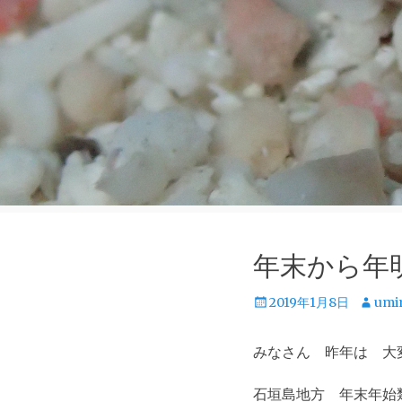
年末から年
投
投
2019年1月8日
umi
稿
稿
日
者
みなさん 昨年は 大
石垣島地方 年末年始