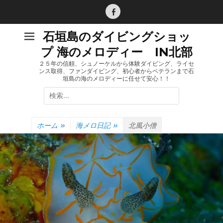
コ
ン
Facebook
テ
石垣島のダイビングショッ
ン
プ 海のメロディー IN北部
ツ
へ
２５年の信頼、シュノーケルから体験ダイビング、ライセ
ンス取得、ファンダイビング、初心者からベテランまで石
ス
垣島の海のメロディーに任せて安心！！
キ
検
ッ
索:
プ
ホーム
»
海メロ日記
»
北風小僧