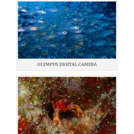
OLYMPUS DIGITAL CAMERA