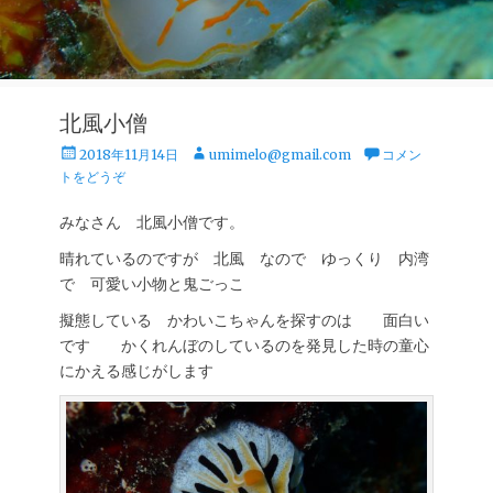
北風小僧
投
投
2018年11月14日
umimelo@gmail.com
コメン
稿
稿
トをどうぞ
日
者
みなさん 北風小僧です。
晴れているのですが 北風 なので ゆっくり 内湾
で 可愛い小物と鬼ごっこ
擬態している かわいこちゃんを探すのは 面白い
です かくれんぼのしているのを発見した時の童心
にかえる感じがします