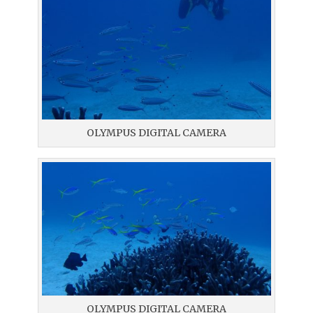
OLYMPUS DIGITAL CAMERA
OLYMPUS DIGITAL CAMERA