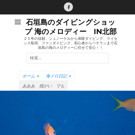
コ
ン
Facebook
テ
石垣島のダイビングショッ
ン
プ 海のメロディー IN北部
ツ
へ
２５年の信頼、シュノーケルから体験ダイビング、ライセ
ンス取得、ファンダイビング、初心者からベテランまで石
ス
垣島の海のメロディーに任せて安心！！
キ
検
ッ
索:
プ
ホーム
»
海メロ日記
»
あああ 残がい でも