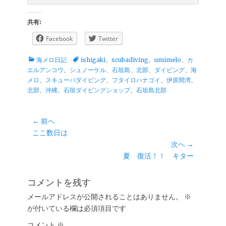
共有:
Facebook
Twitter
カ
タ
海メロ日記
ishigaki
、
scubadiving
、
umimelo
、
カ
テ
グ
エルアンコウ
、
シュノーケル、石垣島、北部、ダイビング、海
ゴ
メロ
、
スキューバダイビング
、
フタイロハナゴイ
、
伊原間湾
、
リ
北部
、
沖縄
、
石垣ダイビングショップ
、
石垣島北部
ー
投
← 前へ
前
ここ数日は
稿
の
次へ →
ナ
投
次
夏 復活！！ キター
ビ
稿:
の
ゲ
投
コメントを残す
ー
稿:
メールアドレスが公開されることはありません。
※
シ
が付いている欄は必須項目です
ョ
コメント
※