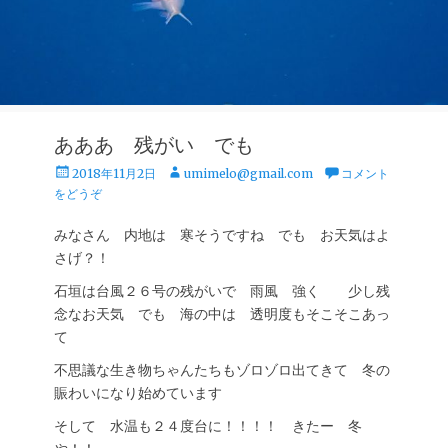
あああ 残がい でも
投
投
2018年11月2日
umimelo@gmail.com
コメント
稿
稿
をどうぞ
日
者
みなさん 内地は 寒そうですね でも お天気はよ
さげ？！
石垣は台風２６号の残がいで 雨風 強く 少し残
念なお天気 でも 海の中は 透明度もそこそこあっ
て
不思議な生き物ちゃんたちもゾロゾロ出てきて 冬の
賑わいになり始めています
そして 水温も２４度台に！！！！ きたー 冬