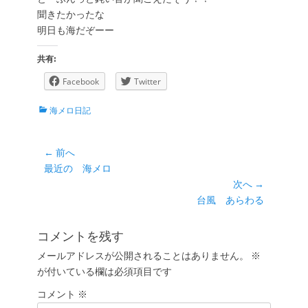
聞きたかったな
明日も海だぞーー
共有:
Facebook
Twitter
カ
海メロ日記
テ
ゴ
リ
投
← 前へ
ー
前
最近の 海メロ
稿
の
次へ →
ナ
投
次
台風 あらわる
ビ
稿:
の
ゲ
投
コメントを残す
ー
稿:
メールアドレスが公開されることはありません。
※
シ
が付いている欄は必須項目です
ョ
コメント
ン
※