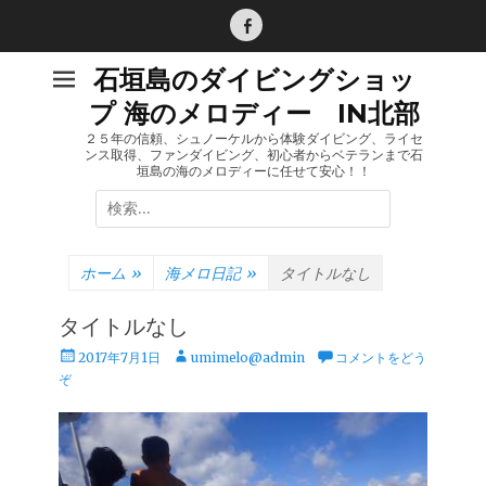
コ
ン
Facebook
テ
石垣島のダイビングショッ
ン
プ 海のメロディー IN北部
ツ
へ
２５年の信頼、シュノーケルから体験ダイビング、ライセ
ンス取得、ファンダイビング、初心者からベテランまで石
ス
垣島の海のメロディーに任せて安心！！
キ
検
ッ
索:
プ
ホーム
»
海メロ日記
»
タイトルなし
タイトルなし
投
投
2017年7月1日
umimelo@admin
コメントをどう
稿
稿
ぞ
日
者