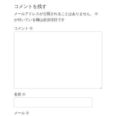
ゲ
投
コメントを残す
ー
稿:
メールアドレスが公開されることはありません。
※
シ
が付いている欄は必須項目です
ョ
コメント
ン
※
名前
※
メール
※