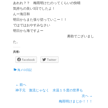
あれれ？？ 梅雨明けたのってくらいの快晴
気持ちの良い1日でしたよ！
んー海日和
明日からまた張り切っていこー！！
ではではおやすみなさい
明日から海ですよー
勇助でございまし
た。
共有:
Facebook
Twitter
カ
海メロ日記
テ
ゴ
リ
投
← 前へ
ー
前
神子元 激流じゃなく 水温１５度の世界も
稿
の
次へ →
ナ
投
次
梅雨明けまじか！！！
ビ
稿:
の