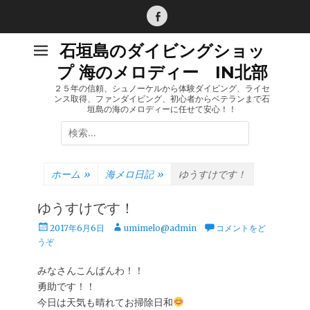
コ
ン
Facebook
テ
石垣島のダイビングショッ
ン
プ 海のメロディー IN北部
ツ
へ
２５年の信頼、シュノーケルから体験ダイビング、ライセ
ンス取得、ファンダイビング、初心者からベテランまで石
ス
垣島の海のメロディーに任せて安心！！
キ
検
ッ
索:
プ
ホーム
»
海メロ日記
»
ゆうすけです！
ゆうすけです！
投
投
2017年6月6日
umimelo@admin
コメントをど
稿
稿
うぞ
日
者
みなさんこんばんわ！！
勇助です！！
今日は天気も晴れてお掃除日和