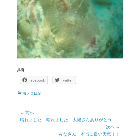
共有:
Facebook
Twitter
カ
海メロ日記
テ
ゴ
リ
投
← 前へ
ー
前
晴れました 晴れました 太陽さんありがとう
稿
の
次へ →
ナ
投
次
みなさん 本当に良い天気！！
ビ