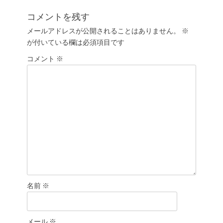
稿:
の
ゲ
投
コメントを残す
ー
稿:
メールアドレスが公開されることはありません。
※
シ
が付いている欄は必須項目です
ョ
コメント
ン
※
名前
※
メール
※