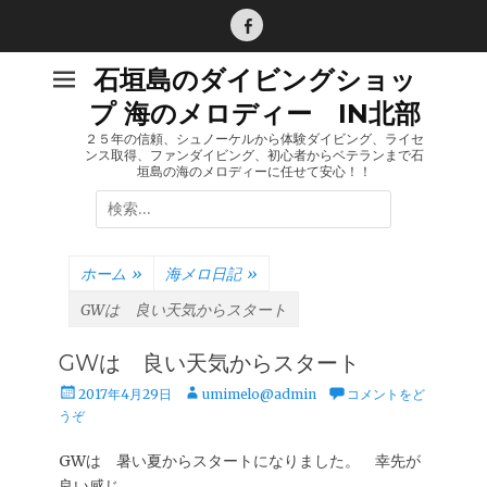
コ
ン
Facebook
テ
石垣島のダイビングショッ
ン
プ 海のメロディー IN北部
ツ
へ
２５年の信頼、シュノーケルから体験ダイビング、ライセ
ンス取得、ファンダイビング、初心者からベテランまで石
ス
垣島の海のメロディーに任せて安心！！
キ
検
ッ
索:
プ
ホーム
»
海メロ日記
»
GWは 良い天気からスタート
GWは 良い天気からスタート
投
投
2017年4月29日
umimelo@admin
コメントをど
稿
稿
うぞ
日
者
GWは 暑い夏からスタートになりました。 幸先が
良い感じ