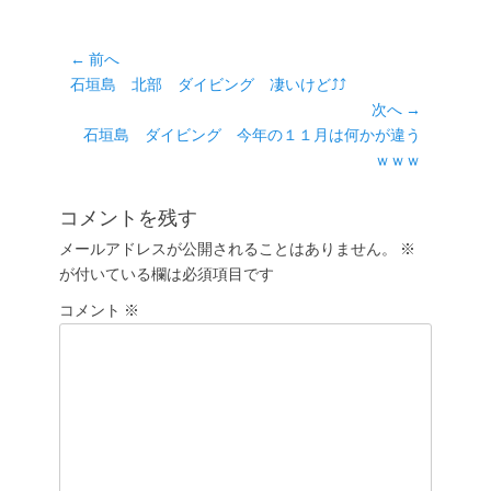
テ
ゴ
リ
投
← 前へ
ー
前
石垣島 北部 ダイビング 凄いけど⤴⤴
稿
の
次へ →
ナ
投
次
石垣島 ダイビング 今年の１１月は何かが違う
ビ
稿:
の
ｗｗｗ
ゲ
投
ー
稿:
コメントを残す
シ
メールアドレスが公開されることはありません。
※
ョ
が付いている欄は必須項目です
ン
コメント
※