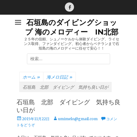
コ
ン
Facebook
テ
石垣島のダイビングショッ
ン
プ 海のメロディー IN北部
ツ
へ
２５年の信頼、シュノーケルから体験ダイビング、ライセ
ンス取得、ファンダイビング、初心者からベテランまで石
ス
垣島の海のメロディーに任せて安心！！
キ
検
ッ
索:
プ
ホーム
»
海メロ日記
»
石垣島 北部 ダイビング 気持ち良い日が
石垣島 北部 ダイビング 気持ち良
い日が
投
投
2015年11月22日
umimelo@gmail.com
コメン
稿
稿
トをどうぞ
日
者