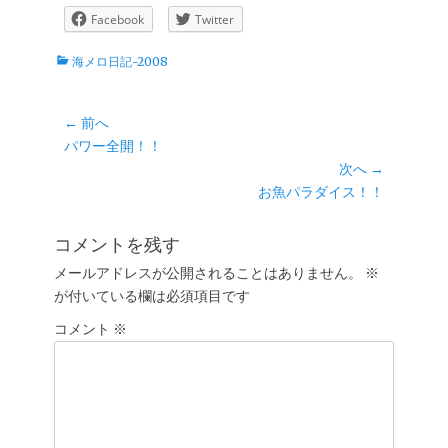
Facebook
Twitter
カ
海メロ日記-2008
テ
ゴ
リ
投
← 前へ
ー
前
パワー全開！！
稿
の
次へ →
ナ
投
次
お魚パラダイス！！
ビ
稿:
の
ゲ
投
コメントを残す
ー
稿:
メールアドレスが公開されることはありません。
※
シ
が付いている欄は必須項目です
ョ
コメント
ン
※