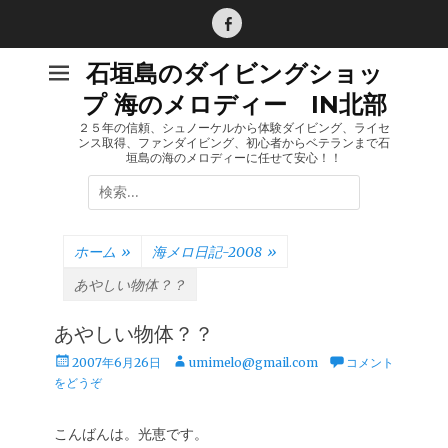
コ
ン
Facebook
テ
石垣島のダイビングショッ
ン
プ 海のメロディー IN北部
ツ
へ
２５年の信頼、シュノーケルから体験ダイビング、ライセ
ンス取得、ファンダイビング、初心者からベテランまで石
ス
垣島の海のメロディーに任せて安心！！
キ
検
ッ
索:
プ
ホーム
»
海メロ日記-2008
»
あやしい物体？？
あやしい物体？？
投
投
2007年6月26日
umimelo@gmail.com
コメント
稿
稿
をどうぞ
日
者
こんばんは。光恵です。