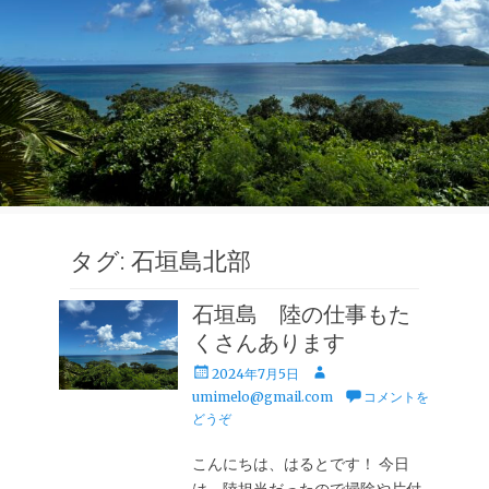
タグ:
石垣島北部
石垣島 陸の仕事もた
くさんあります
投
投
2024年7月5日
稿
稿
umimelo@gmail.com
コメントを
日
者
どうぞ
こんにちは、はるとです！ 今日