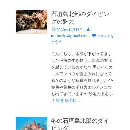
石垣島北部のダイビン
グの魅力
投
投
2020年11月13日
稿
稿
umimelo@gmail.com
コメントを
日
者
どうぞ
こんにちは。水温が下がってきま
した〜海の生き物も、水温の変化
を感じているのかな〜 黒いイロカ
エルアンコウが雪まみれになって
るかのような写真を撮れました^^
赤色や黄色のイロカエルアンコウ
も出てきています〜 砂地の上を小
さ
続きを読む…
冬の石垣島北部のダイ
ビング。