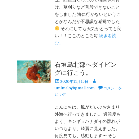
は、陸担当だったので掃除や片付
け、草刈りなど普段できないこと
をしました 海に行かないというこ
とがなんだか不思議な感覚でした
それにしても天気がとっても良
い！！ここのところ毎
続きを読
む…
石垣島北部へダイビン
グに行こう。
投
投
2020年11月15日
稿
稿
umimelo@gmail.com
コメントを
日
者
どうぞ
こんにちは。風がだいぶおさまり
外海へ行ってきました。 透視度も
よく、キンギョハナダイの群れが
いつもより、綺麗に見えました。
何度見ても、感動します〜 そし