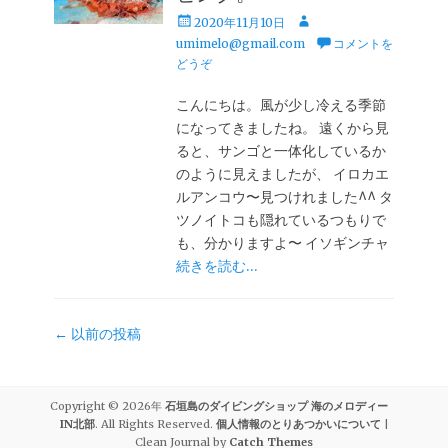
投
投
2020年11月10日
稿
稿
umimelo@gmail.com
コメントを
日
者
どうぞ
こんにちは。風が少し冷える季節
になってきましたね。 遠くから見
ると、サンゴと一体化しているか
のように見えましたが、 イロカエ
ルアンコウ〜見つけれました^^ タ
ツノイトコも隠れているつもりで
も、分かりますよ〜 イソギンチャ
続きを読む…
投
←
以前の投稿
稿
ナ
ビ
Copyright © 2026年
石垣島のダイビングショップ 海のメロディー
ゲ
IN北部
. All Rights Reserved.
個人情報のとりあつかいについて
|
Clean Journal by
Catch Themes