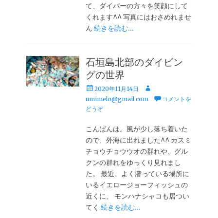
て、ダイバーの方々を笑顔にして
くれます^^ 写真にはおさめれませ
ん
続きを読む…
石垣島北部のダイビン
グの世界
投
投
2020年11月14日
稿
稿
umimelo@gmail.com
コメントを
日
者
どうぞ
こんばんは。風が少し落ち着いた
ので、外海に出れました^^ カスミ
チョウチョウウオの群れや、グル
クンの群れをゆっくり見れまし
た。 最近、よく潜っている場所に
いるイエロージョーフィッシュの
近くに、 モンハナシャコも居つい
てく
続きを読む…