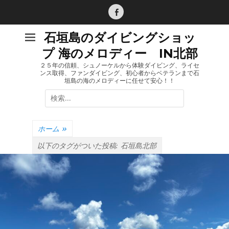
コ
ン
Facebook
テ
石垣島のダイビングショッ
ン
プ 海のメロディー IN北部
ツ
へ
２５年の信頼、シュノーケルから体験ダイビング、ライセ
ンス取得、ファンダイビング、初心者からベテランまで石
ス
垣島の海のメロディーに任せて安心！！
キ
検
ッ
索:
プ
ホーム
»
以下のタグがついた投稿:
石垣島北部