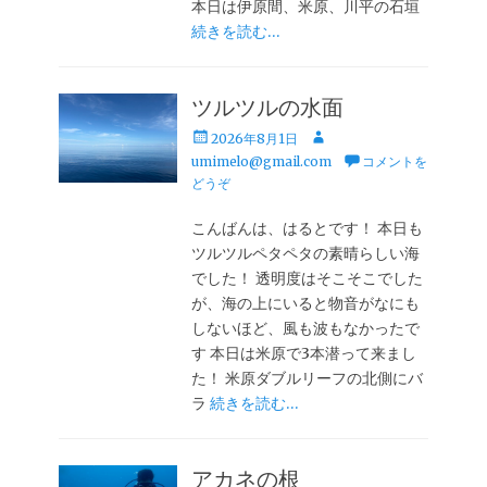
本日は伊原間、米原、川平の石垣
続きを読む…
ツルツルの水面
投
投
2026年8月1日
稿
稿
umimelo@gmail.com
コメントを
日
者
どうぞ
こんばんは、はるとです！ 本日も
ツルツルペタペタの素晴らしい海
でした！ 透明度はそこそこでした
が、海の上にいると物音がなにも
しないほど、風も波もなかったで
す 本日は米原で3本潜って来まし
た！ 米原ダブルリーフの北側にバ
ラ
続きを読む…
アカネの根