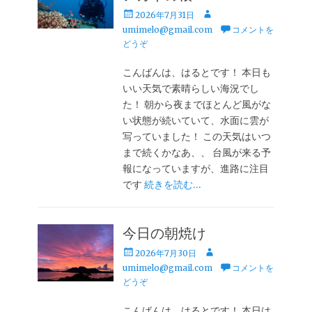
投
投
2026年7月31日
稿
稿
umimelo@gmail.com
コメントを
日
者
どうぞ
こんばんは、はるとです！ 本日も
いい天気で素晴らしい海況でし
た！ 朝から夜までほとんど風がな
い状態が続いていて、水面に雲が
写っていました！ この天気はいつ
まで続くかなあ、、 台風が来る予
報になっていますが、進路に注目
です
続きを読む…
今日の朝焼け
投
投
2026年7月30日
稿
稿
umimelo@gmail.com
コメントを
日
者
どうぞ
こんばんは、はるとです！ 本日は