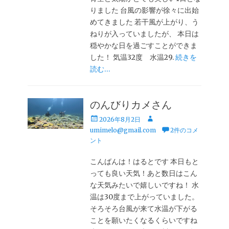
りました 台風の影響が徐々に出始
めてきました 若干風が上がり、う
ねりが入っていましたが、 本日は
穏やかな日を過ごすことができま
した！ 気温32度 水温29.
続きを
読む…
のんびりカメさん
投
投
2026年8月2日
稿
稿
umimelo@gmail.com
2件のコメ
日
者
ント
こんばんは！はるとです 本日もと
っても良い天気！あと数日はこん
な天気みたいで嬉しいですね！ 水
温は30度まで上がっていました。
そろそろ台風が来て水温が下がる
ことを願いたくなるくらいですね