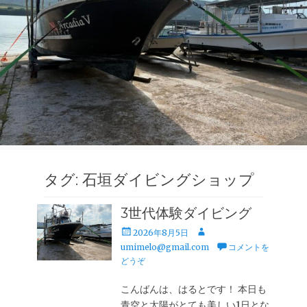
タグ:
石垣ダイビングショップ
3世代体験ダイビング
投
投
2026年8月5日
稿
稿
umimelo@gmail.com
コメントを
日
者
どうぞ
こんばんは、はるとです！ 本日も
青空と太陽がとても美しい1日とな