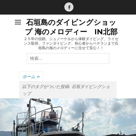
コ
ン
Facebook
テ
石垣島のダイビングショッ
ン
プ 海のメロディー IN北部
ツ
へ
２５年の信頼、シュノーケルから体験ダイビング、ライセ
ンス取得、ファンダイビング、初心者からベテランまで石
ス
垣島の海のメロディーに任せて安心！！
キ
検
ッ
索:
プ
ホーム
»
以下のタグがついた投稿:
石垣ダイビングショ
ップ