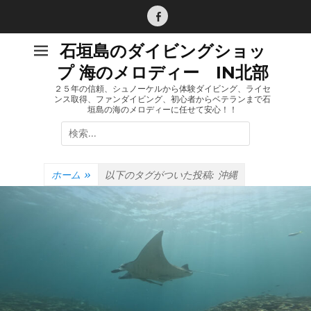
コ
ン
Facebook
テ
石垣島のダイビングショッ
ン
プ 海のメロディー IN北部
ツ
へ
２５年の信頼、シュノーケルから体験ダイビング、ライセ
ンス取得、ファンダイビング、初心者からベテランまで石
ス
垣島の海のメロディーに任せて安心！！
キ
検
ッ
索:
プ
ホーム
»
以下のタグがついた投稿:
沖縄