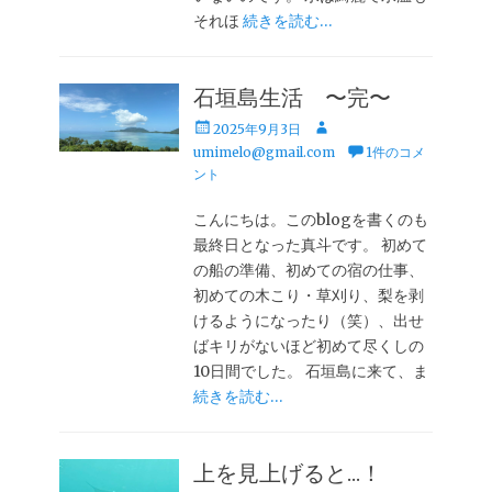
それほ
続きを読む…
石垣島生活 〜完〜
投
投
2025年9月3日
稿
稿
umimelo@gmail.com
1件のコメ
日
者
ント
こんにちは。このblogを書くのも
最終日となった真斗です。 初めて
の船の準備、初めての宿の仕事、
初めての木こり・草刈り、梨を剥
けるようになったり（笑）、出せ
ばキリがないほど初めて尽くしの
10日間でした。 石垣島に来て、ま
続きを読む…
上を見上げると…！