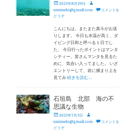
投
投
2025年8月29日
稿
稿
umimelo@gmail.com
コメントを
日
者
どうぞ
こんにちは。またまた真斗がお送
りします。 今日も水温が高く、ダ
イビング日和と呼べる１日でし
た。 今日行ったポイントはマンタ
シティー。皆さんマンタを見るた
めに、気合い入ってました。 いざ
エントリーして、岩に捕まり上を
見てみ
続きを読む…
石垣島 北部 海の不
思議な生物
投
投
2025年7月3日
稿
稿
umimelo@gmail.com
コメントを
日
者
どうぞ