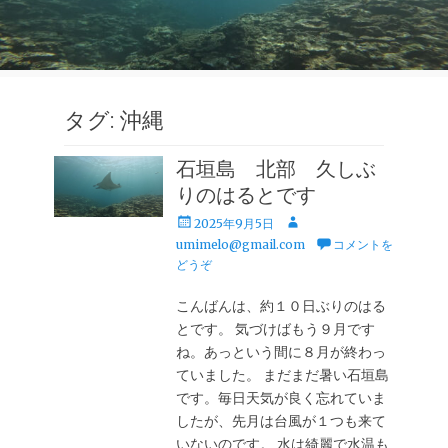
タグ:
沖縄
石垣島 北部 久しぶ
りのはるとです
投
投
2025年9月5日
稿
稿
umimelo@gmail.com
コメントを
日
者
どうぞ
こんばんは、約１０日ぶりのはる
とです。 気づけばもう９月です
ね。あっという間に８月が終わっ
ていました。 まだまだ暑い石垣島
です。毎日天気が良く忘れていま
したが、先月は台風が１つも来て
いないのです。 水は綺麗で水温も