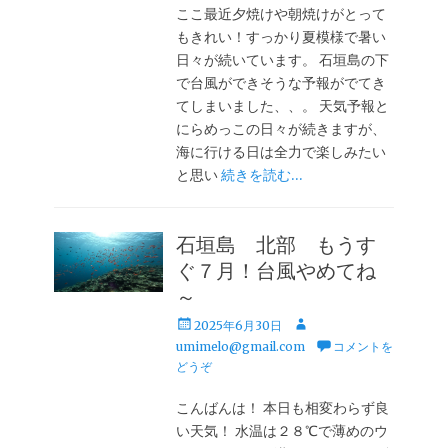
ここ最近夕焼けや朝焼けがとって
もきれい！すっかり夏模様で暑い
日々が続いています。 石垣島の下
で台風ができそうな予報がでてき
てしまいました、、。 天気予報と
にらめっこの日々が続きますが、
海に行ける日は全力で楽しみたい
と思い
続きを読む…
石垣島 北部 もうす
ぐ７月！台風やめてね
～
投
投
2025年6月30日
稿
稿
umimelo@gmail.com
コメントを
日
者
どうぞ
こんばんは！ 本日も相変わらず良
い天気！ 水温は２８℃で薄めのウ