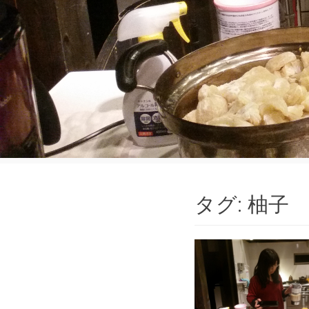
タグ:
柚子