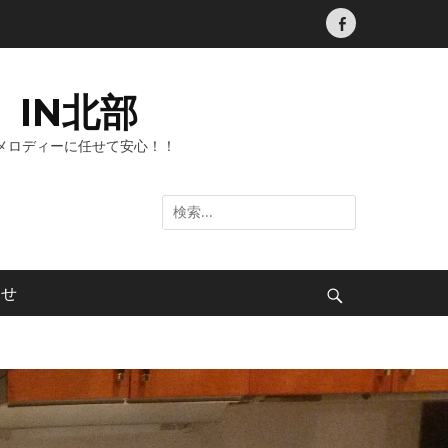
Facebook
IN北部
メロディーに任せて安心！！
検
索:
わせ
検
索