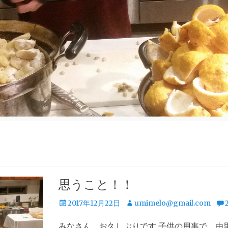
思うこと！！
投
投
2017年12月22日
umimelo@gmail.com
稿
稿
みなさん お久しぶりです 子供の用事で 由
日
者