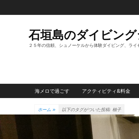
コ
ン
テ
ン
石垣島のダイビング
ツ
へ
２５年の信頼、シュノーケルから体験ダイビング、ライ
ス
キ
ッ
プ
メインメニュー
海メロで過ごす
アクティビティ&料金
ホーム
»
以下のタグがついた投稿:
柚子