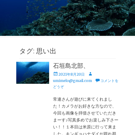
タグ:
思い出
石垣島北部、
投
投
2021年8月20日
稿
稿
umimelo@gmail.com
コメントを
日
者
どうぞ
常連さんが遊びに来てくれまし
た！カメラがお好きな方なので、
今回も画像を拝借させていただき
まーす♪写真多めでお楽しみ下さー
い！！１本目は米原に行って来ま
した。キンギョハナダイが群れ群