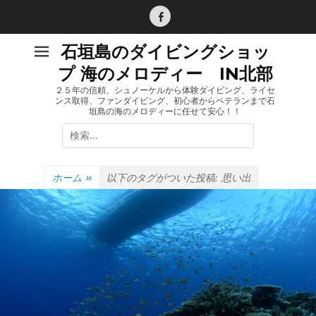
コ
ン
Facebook
テ
石垣島のダイビングショッ
ン
プ 海のメロディー IN北部
ツ
へ
２５年の信頼、シュノーケルから体験ダイビング、ライセ
ンス取得、ファンダイビング、初心者からベテランまで石
ス
垣島の海のメロディーに任せて安心！！
キ
検
ッ
索:
プ
ホーム
»
以下のタグがついた投稿:
思い出