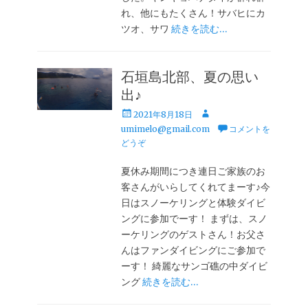
れ、他にもたくさん！サバヒにカ
ツオ、サワ
続きを読む…
石垣島北部、夏の思い
出♪
投
投
2021年8月18日
稿
稿
umimelo@gmail.com
コメントを
日
者
どうぞ
夏休み期間につき連日ご家族のお
客さんがいらしてくれてまーす♪今
日はスノーケリングと体験ダイビ
ングに参加でーす！ まずは、スノ
ーケリングのゲストさん！お父さ
んはファンダイビングにご参加で
ーす！ 綺麗なサンゴ礁の中ダイビ
ング
続きを読む…