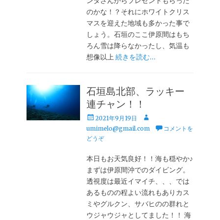
ンタさんからプレゼントもらった
のかな！？それにホワイトクリス
マスを迎えた地域も多かった事で
しょう。石垣のここ伊原間はもち
ろん雪は降らなかったし、気温も
想像以上
続きを読む…
石垣島北部、ラッキー
連チャン！！
投
投
2021年9月19日
稿
稿
umimelo@gmail.com
コメントを
日
者
どうぞ
本日もお天気良好！！海も穏やか♪
まずは伊原間沖でのダイビング。
透視度は最近イマイチ、、、では
あるものの程よい流れもありカス
ミやグルクン、サバヒのの群れと
ウジャウジャとしてました！！ 海