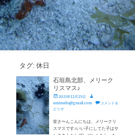
タグ:
休日
石垣島北部、メリーク
リスマス♪
投
投
2021年12月25日
稿
稿
umimelo@gmail.com
コメントを
日
者
どうぞ
皆さ〜んこんにちは、メリークリ
スマスです♪いい子にしてた子はサ