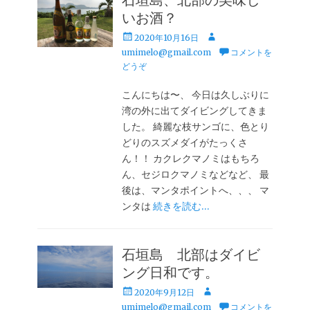
いお酒？
投
投
2020年10月16日
稿
稿
umimelo@gmail.com
コメントを
日
者
どうぞ
こんにちは〜、 今日は久しぶりに
湾の外に出てダイビングしてきま
した。 綺麗な枝サンゴに、色とり
どりのスズメダイがたっくさ
ん！！ カクレクマノミはもちろ
ん、セジロクマノミなどなど、 最
後は、マンタポイントへ、、、 マ
ンタは
続きを読む…
石垣島 北部はダイビ
ング日和です。
投
投
2020年9月12日
稿
稿
umimelo@gmail.com
コメントを