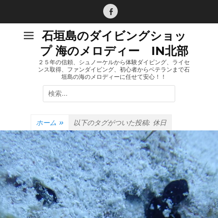
コ
ン
Facebook
テ
石垣島のダイビングショッ
ン
プ 海のメロディー IN北部
ツ
へ
２５年の信頼、シュノーケルから体験ダイビング、ライセ
ンス取得、ファンダイビング、初心者からベテランまで石
ス
垣島の海のメロディーに任せて安心！！
キ
検
ッ
索:
プ
ホーム
»
以下のタグがついた投稿:
休日