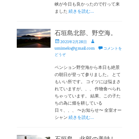
峡が今日も良かったので行って来
ました
続きを読む…
石垣島北部、野空海。
投
投
2021年2月28日
稿
稿
umimelo@gmail.com
コメントを
日
者
どうぞ
ペンション野空海から本日も絶景
の朝日が登って参りました。 とて
もいい所です。 コイツには悩まさ
れていますが、、、 作物食べられ
ちゃっています。 結果、この子た
ちの為に畑を耕している
日々、、、 〜お知らせ〜 全室オー
シャン
続きを読む…
石垣島、北部の美味し