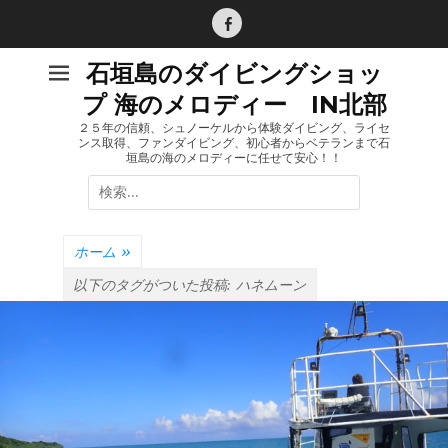
コ
ン
Facebook
テ
石垣島のダイビングショッ
ン
プ 海のメロディー IN北部
ツ
へ
２５年の信頼、シュノーケルから体験ダイビング、ライセ
ンス取得、ファンダイビング、初心者からベテランまで石
ス
垣島の海のメロディーに任せて安心！！
キ
検
ッ
索:
プ
ホーム
»
以下のタグがついた投稿:
ハネムーン