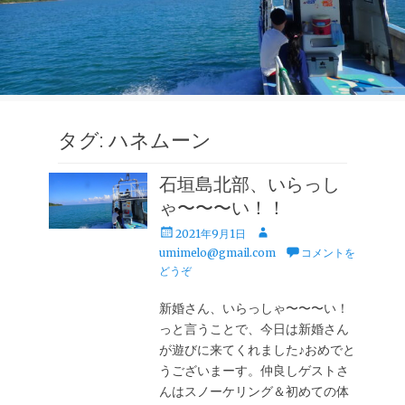
タグ:
ハネムーン
石垣島北部、いらっし
ゃ〜〜〜い！！
投
投
2021年9月1日
稿
稿
umimelo@gmail.com
コメントを
日
者
どうぞ
新婚さん、いらっしゃ〜〜〜い！
っと言うことで、今日は新婚さん
が遊びに来てくれました♪おめでと
うございまーす。仲良しゲストさ
んはスノーケリング＆初めての体