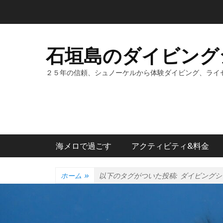
コ
ン
テ
ン
石垣島のダイビング
ツ
へ
２５年の信頼、シュノーケルから体験ダイビング、ライ
ス
キ
ッ
プ
メインメニュー
海メロで過ごす
アクティビティ&料金
ホーム
»
以下のタグがついた投稿:
ダイビングシ