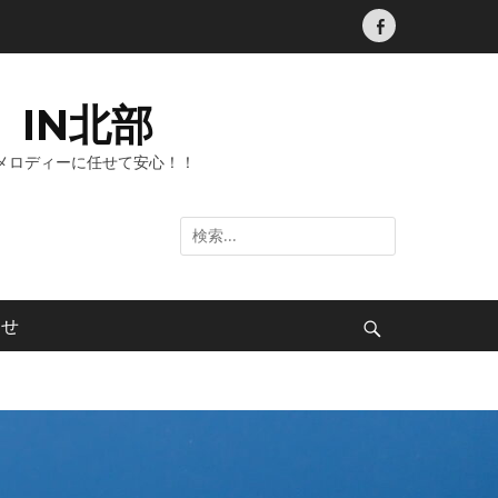
Facebook
IN北部
メロディーに任せて安心！！
検
索:
わせ
検
索