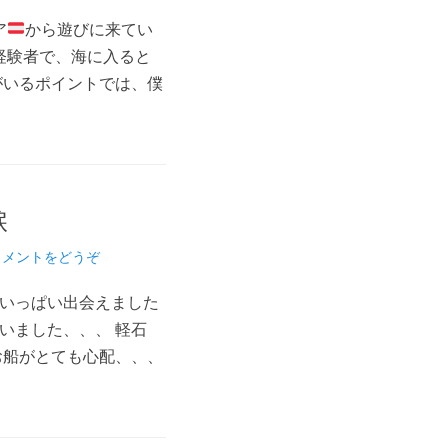
ア
から遊びに来てい
経験者で、海に入ると
がいるポイントでは、僕
涙
コメントをどうぞ
にいっぱい出会えました
いました、、、 軽石
お船がとても心配、、、