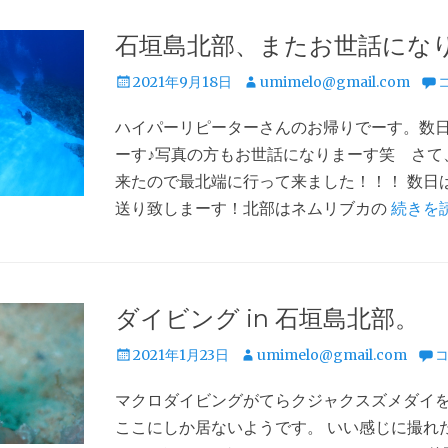
石垣島北部、またお世話にな
投
投
2021年9月18日
umimelo@gmail.com
稿
稿
ハイパーリピーターさんのお帰りでーす。数
日
者
ーす♪写真の方もお世話になりまーす笑 さて
来たので最北端に行って来ました！！！ 数日
送り致しまーす！北部はネムリブカの
続きを
ダイビング in 石垣島北部。
投
投
2021年1月23日
umimelo@gmail.com
稿
稿
マクロダイビングがてらクジャクスズメダイを
日
者
ここにしか居ないようです。 いい感じに撮れ