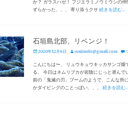
か？ ガラスハゼ！ フジエラミノウミウシの仲
ずらかった、、、 寄り添うクサ
続きを読む…
石垣島北部、リベンジ！
投
投
2020年12月6日
umimelo@gmail.com
稿
稿
こんにちは〜、 リュウキュウキッカサンゴ畑
日
者
る。 今日はネムリブカが岩陰にじっと潜んで
前の「鬼滅の刃」ブームのようで、こんな所に
かダイビングのことっぽい、、、
続きを読む