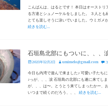
稿
稿
こんばんは、はるとです！ 本日はオーストリ
日
者
る方達とシュノーケルをしました。 ３人とも
とても楽しそうに泳いでいました。ウミガメ
続きを読む…
石垣島北部にもついに、、、
投
投
2021年12月2日
umimelo@gmail.com
稿
稿
今日も内湾で遊んで来ました♪ 可愛い子たち
日
者
♪っが、、、涙 石垣島の北部にも遂に来てしま
が、、、は〜。とうとう来てしまったかー、
いつまで続くのだろう、、、
続きを読む…