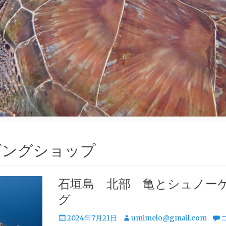
ビングショップ
石垣島 北部 亀とシュノー
グ
投
投
2024年7月21日
umimelo@gmail.com