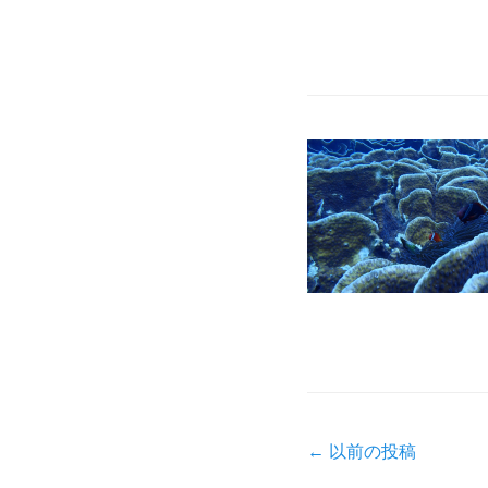
投
←
以前の投稿
稿