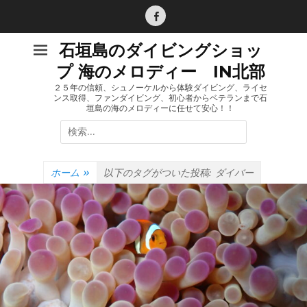
コ
ン
Facebook
テ
石垣島のダイビングショッ
ン
プ 海のメロディー IN北部
ツ
へ
２５年の信頼、シュノーケルから体験ダイビング、ライセ
ンス取得、ファンダイビング、初心者からベテランまで石
ス
垣島の海のメロディーに任せて安心！！
キ
検
ッ
索:
プ
ホーム
»
以下のタグがついた投稿:
ダイバー