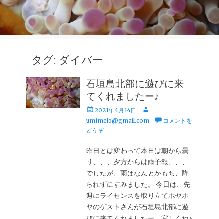
タグ:
ダイバー
石垣島北部に遊びに来
てくれましたー♪
投
投
2021年4月14日
稿
稿
umimelo@gmail.com
コメントを
日
者
どうぞ
昨日とは変わって本日は朝から曇
り、、、夕方からは雨予報、、、
でしたが、雨はなんとかもち、降
られずにすみました。 今日は、先
週にライセンスを取り立てホヤホ
ヤのゲストさんが石垣島北部に遊
びに来てくれましたー、宜しくね♪