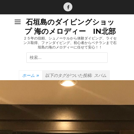
コ
ン
Facebook
テ
石垣島のダイビングショッ
ン
プ 海のメロディー IN北部
ツ
へ
２５年の信頼、シュノーケルから体験ダイビング、ライセ
ンス取得、ファンダイビング、初心者からベテランまで石
ス
垣島の海のメロディーに任せて安心！！
キ
検
ッ
索:
プ
ホーム
»
以下のタグがついた投稿:
スパム