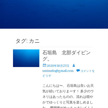
タグ:
カニ
石垣島 北部ダイビン
グ。
投
投
2020年10月27日
稿
稿
umimelo@gmail.com
コメントを
日
者
どうぞ
こんにちは〜、 石垣島は良いお天
気が続いておりまーす！ 多少のウ
ネリはあったものの、流れは穏や
かでゆっくりと写真を楽しめまし
た。 珊瑚礁がめっちゃキレイ！！