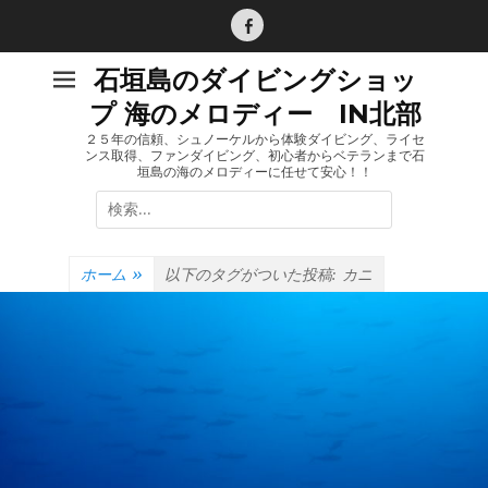
コ
ン
Facebook
テ
石垣島のダイビングショッ
ン
プ 海のメロディー IN北部
ツ
へ
２５年の信頼、シュノーケルから体験ダイビング、ライセ
ンス取得、ファンダイビング、初心者からベテランまで石
ス
垣島の海のメロディーに任せて安心！！
キ
検
ッ
索:
プ
ホーム
»
以下のタグがついた投稿:
カニ