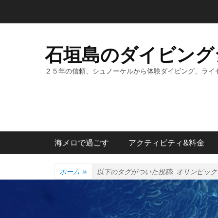
コ
ン
テ
ン
石垣島のダイビング
ツ
へ
２５年の信頼、シュノーケルから体験ダイビング、ライ
ス
キ
ッ
プ
メインメニュー
海メロで過ごす
アクティビティ&料金
ホーム
»
以下のタグがついた投稿:
オリンピック