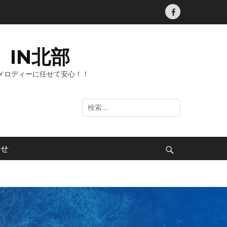
Facebook
IN北部
メロディーに任せて安心！！
検
索:
わせ
検
索