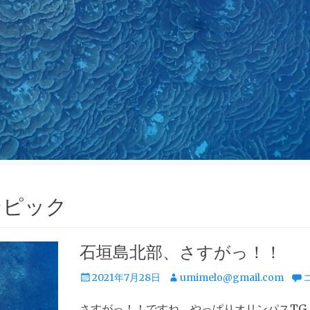
ンピック
石垣島北部、さすがっ！！
投
投
2021年7月28日
umimelo@gmail.com
稿
稿
さすがっ！！ですね、やっぱりオリンパスTG
日
者