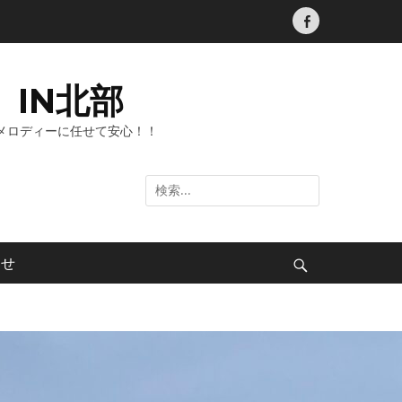
Facebook
IN北部
メロディーに任せて安心！！
検
索:
わせ
検
索