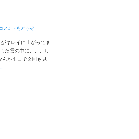
コメントをどうぞ
日がキレイに上がってま
にまた雲の中に、、、し
なんか１日で２回も見
…