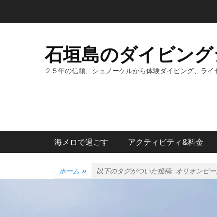
コ
ン
テ
ン
石垣島のダイビング
ツ
へ
２５年の信頼、シュノーケルから体験ダイビング、ライ
ス
キ
ッ
プ
メインメニュー
海メロで過ごす
アクティビティ&料金
ホーム
»
以下のタグがついた投稿:
オリオンビー