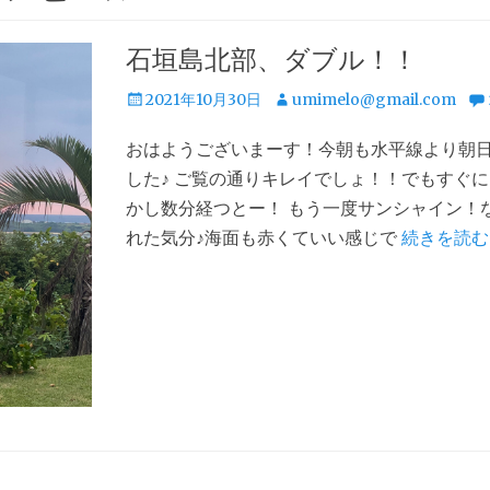
石垣島北部、ダブル！！
投
投
2021年10月30日
umimelo@gmail.com
稿
稿
おはようございまーす！今朝も水平線より朝
日
者
した♪ ご覧の通りキレイでしょ！！でもすぐ
かし数分経つとー！ もう一度サンシャイン！
れた気分♪海面も赤くていい感じで
続きを読む