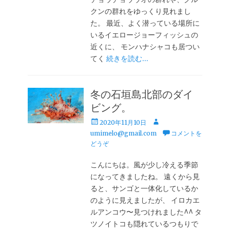
クンの群れをゆっくり見れまし
た。 最近、よく潜っている場所に
いるイエロージョーフィッシュの
近くに、 モンハナシャコも居つい
てく
続きを読む…
冬の石垣島北部のダイ
ビング。
投
投
2020年11月10日
稿
稿
umimelo@gmail.com
コメントを
日
者
どうぞ
こんにちは。風が少し冷える季節
になってきましたね。 遠くから見
ると、サンゴと一体化しているか
のように見えましたが、 イロカエ
ルアンコウ〜見つけれました^^ タ
ツノイトコも隠れているつもりで