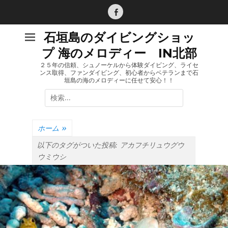
コ
ン
Facebook
テ
石垣島のダイビングショッ
ン
プ 海のメロディー IN北部
ツ
へ
２５年の信頼、シュノーケルから体験ダイビング、ライセ
ンス取得、ファンダイビング、初心者からベテランまで石
ス
垣島の海のメロディーに任せて安心！！
キ
検
ッ
索:
プ
ホーム
»
以下のタグがついた投稿:
アカフチリュウグウ
ウミウシ