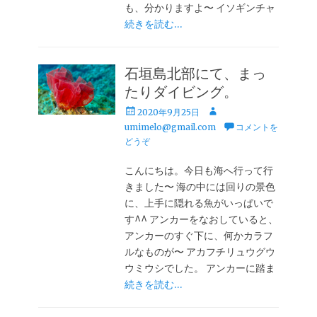
も、分かりますよ〜 イソギンチャ
続きを読む…
石垣島北部にて、まっ
たりダイビング。
投
投
2020年9月25日
稿
稿
umimelo@gmail.com
コメントを
日
者
どうぞ
こんにちは。今日も海へ行って行
きました〜 海の中には回りの景色
に、上手に隠れる魚がいっぱいで
す^^ アンカーをなおしていると、
アンカーのすぐ下に、何かカラフ
ルなものが〜 アカフチリュウグウ
ウミウシでした。 アンカーに踏ま
続きを読む…