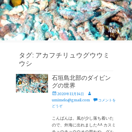
タグ:
アカフチリュウグウウミ
ウシ
石垣島北部のダイビン
グの世界
投
投
2020年11月14日
稿
稿
umimelo@gmail.com
コメントを
日
者
どうぞ
こんばんは。風が少し落ち着いた
ので、外海に出れました^^ カスミ
チョウチョウウオの群れや、グル