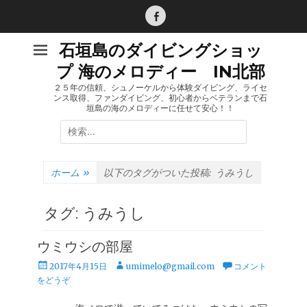
コ
ン
Facebook
テ
石垣島のダイビングショッ
ン
プ 海のメロディー IN北部
ツ
へ
２５年の信頼、シュノーケルから体験ダイビング、ライセ
ンス取得、ファンダイビング、初心者からベテランまで石
ス
垣島の海のメロディーに任せて安心！！
キ
検
ッ
索:
プ
ホーム
»
以下のタグがついた投稿:
うみうし
タグ:
うみうし
ウミウシの部屋
投
投
2017年4月15日
umimelo@gmail.com
コメント
稿
稿
をどうぞ
日
者