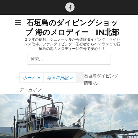
コ
ン
Facebook
テ
石垣島のダイビングショッ
ン
プ 海のメロディー IN北部
ツ
へ
２５年の信頼、シュノーケルから体験ダイビング、ライセ
ンス取得、ファンダイビング、初心者からベテランまで石
ス
垣島の海のメロディーに任せて安心！！
キ
検
ッ
索:
プ
石垣島ダイビング
ホーム
»
海メロ日記
»
情報 の
アーカイブ