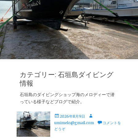
カテゴリー:
石垣島ダイビング
情報
石垣島のダイビングショップ海のメロディーで潜
っている様子などブログで紹介。
投
投
2026年8月9日
稿
稿
umimelo@gmail.com
コメントを
日
者
どうぞ