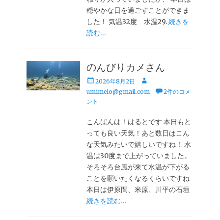
穏やかな日を過ごすことができま
した！ 気温32度 水温29.
続きを
読む…
のんびりカメさん
投
投
2026年8月2日
稿
稿
umimelo@gmail.com
2件のコメ
日
者
ント
こんばんは！はるとです 本日もと
っても良い天気！あと数日はこん
な天気みたいで嬉しいですね！ 水
温は30度まで上がっていました。
そろそろ台風が来て水温が下がる
ことを願いたくなるくらいですね
本日は伊原間、米原、川平の石垣
続きを読む…