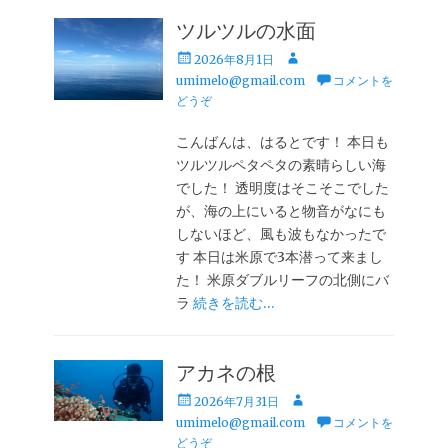
ツルツルの水面
投
投
2026年8月1日
稿
稿
umimelo@gmail.com
コメントを
日
者
どうぞ
こんばんは、はるとです！ 本日も
ツルツルペタペタの素晴らしい海
でした！ 透明度はそこそこでした
が、海の上にいると物音がなにも
しないほど、風も波もなかったで
す 本日は米原で3本潜って来まし
た！ 米原ダブルリーフの北側にバ
ラ
続きを読む…
アカネの根
投
投
2026年7月31日
稿
稿
umimelo@gmail.com
コメントを
日
者
どうぞ