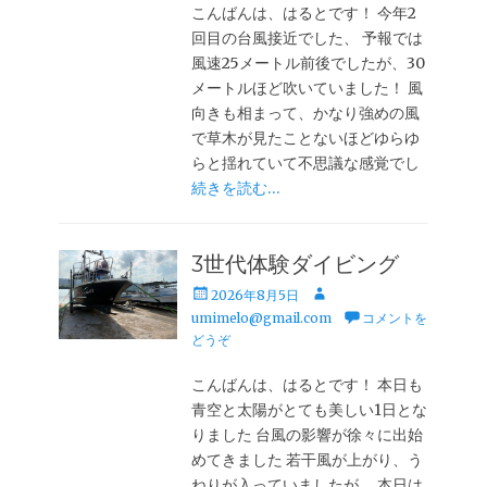
こんばんは、はるとです！ 今年2
回目の台風接近でした、 予報では
風速25メートル前後でしたが、30
メートルほど吹いていました！ 風
向きも相まって、かなり強めの風
で草木が見たことないほどゆらゆ
らと揺れていて不思議な感覚でし
続きを読む…
3世代体験ダイビング
投
投
2026年8月5日
稿
稿
umimelo@gmail.com
コメントを
日
者
どうぞ
こんばんは、はるとです！ 本日も
青空と太陽がとても美しい1日とな
りました 台風の影響が徐々に出始
めてきました 若干風が上がり、う
ねりが入っていましたが、 本日は