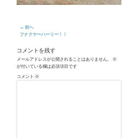
投
← 前へ
前
フナクヤーハーリー！！
稿
の
ナ
投
コメントを残す
ビ
稿:
ゲ
メールアドレスが公開されることはありません。
※
が付いている欄は必須項目です
ー
シ
コメント
※
ョ
ン