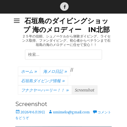
コ
ン
Facebook
テ
石垣島のダイビングショッ
ン
プ 海のメロディー IN北部
ツ
へ
２５年の信頼、シュノーケルから体験ダイビング、ライセ
ンス取得、ファンダイビング、初心者からベテランまで石
ス
垣島の海のメロディーに任せて安心！！
キ
検
ッ
索:
プ
/
/
ホーム
»
海メロ日記
»
石垣島ダイビング情報
»
フナクヤーハーリー！！
»
Screenshot
Screenshot
投
投
2026年6月19日
umimelo@gmail.com
コメント
稿
稿
をどうぞ
日
者