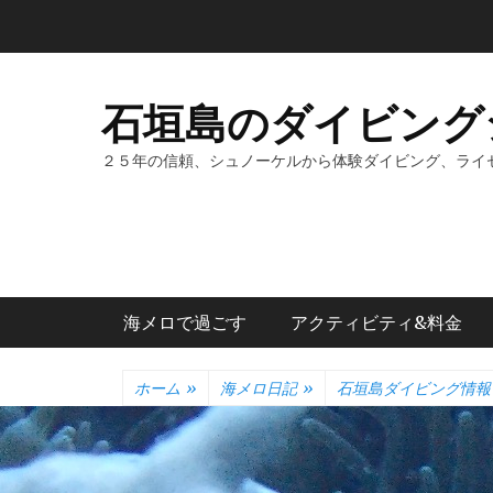
コ
ン
テ
ン
石垣島のダイビング
ツ
へ
２５年の信頼、シュノーケルから体験ダイビング、ライ
ス
キ
ッ
プ
メインメニュー
海メロで過ごす
アクティビティ&料金
ホーム
»
海メロ日記
»
石垣島ダイビング情報