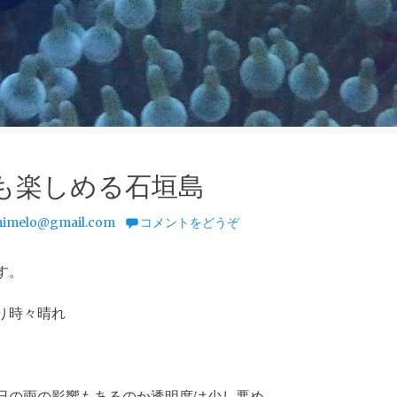
も楽しめる石垣島
imelo@gmail.com
コメントをどうぞ
す。
り時々晴れ
日の雨の影響もあるのか透明度は少し悪め