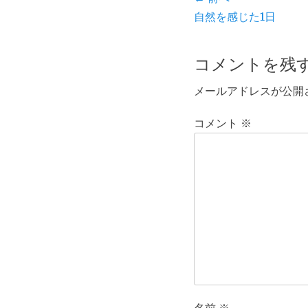
投
ー
前
自然を感じた1日
稿
の
ナ
投
コメントを残
ビ
稿:
メールアドレスが公開
ゲ
ー
コメント
※
シ
ョ
ン