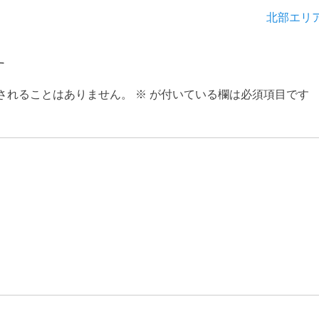
次
北部エリ
の
投
す
稿:
されることはありません。
※
が付いている欄は必須項目です