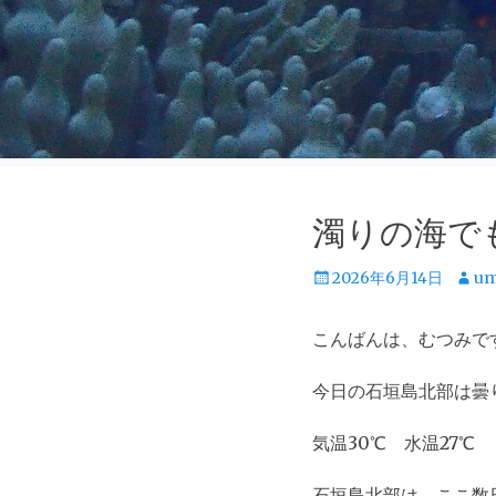
濁りの海で
投
投
2026年6月14日
um
稿
稿
日
者
こんばんは、むつみで
今日の石垣島北部は曇
気温30℃ 水温27℃
石垣島北部は、ここ数