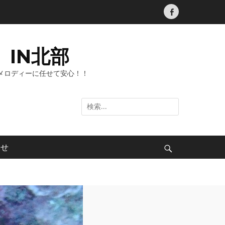
Facebook
IN北部
メロディーに任せて安心！！
検
索:
わせ
検
索