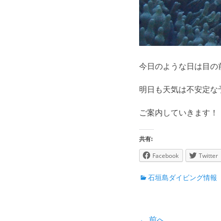
今日のような日は目の
明日も天気は不安定な
ご案内していきます！
共有:
Facebook
Twitter
カ
石垣島ダイビング情報
テ
ゴ
リ
← 前へ