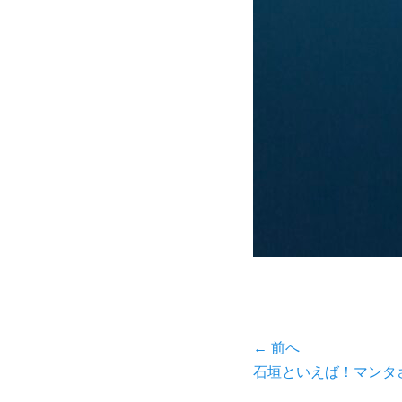
投
← 前へ
前
石垣といえば！マンタ
稿
の