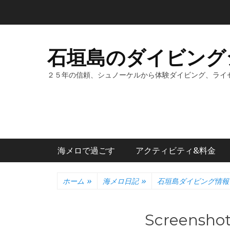
コ
ン
テ
ン
石垣島のダイビング
ツ
へ
２５年の信頼、シュノーケルから体験ダイビング、ライ
ス
キ
ッ
プ
メインメニュー
海メロで過ごす
アクティビティ&料金
ホーム
»
海メロ日記
»
石垣島ダイビング情報
Screensho