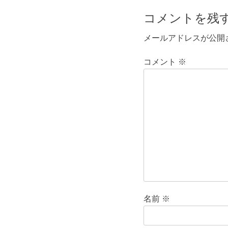
ナ
投
コメントを残
ビ
稿:
メールアドレスが公開
ゲ
ー
コメント
※
シ
ョ
ン
名前
※