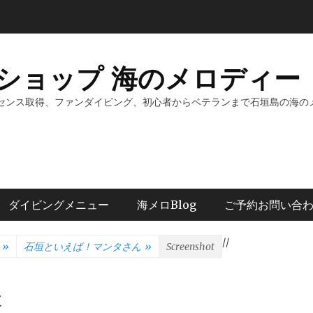
ショップ 海のメロディー 
センス取得、ファンダイビング、初心者からベテランまで石垣島の海の
ダイビングメニュー
海メロBlog
ご予約お問い合
/
/
»
石垣といえば！マンタさん
»
Screenshot
t