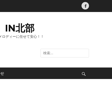
Facebook
IN北部
メロディーに任せて安心！！
検
索:
わせ
検
索